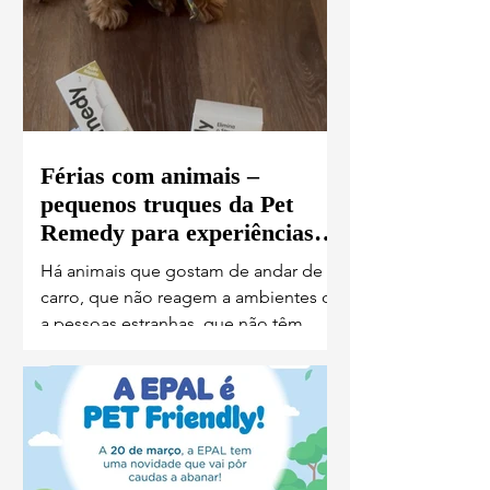
Férias com animais –
pequenos truques da Pet
Remedy para experiências
mais tranquilas
Há animais que gostam de andar de
carro, que não reagem a ambientes ou
a pessoas estranhas, que não têm
medo de ruídos altos, ou que se
adaptam melhor às mudanças de
rotinas. Contudo, a maioria sente
ansiedade quando confrontada com
pelo menos uma destas situações,
sendo o andar de carro um dos mais