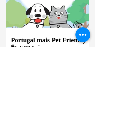
referidos em consulta. E se estão mais
ansiosos, é provável que fiquem mais
agitados, que vomitem ou que salivem
em excesso. E porquê? Porque o
andar de carro está associado à imp
Portugal mais Pet Friendly
🐾 EPAL inaugura o novo
Espaço Pet Friendly na Loja
Sede, Lisboa
Amanhã dia 20 de março, a EPAL
inaugura o novo Espaço Pet Friendly
na Loja Sede 🐾 A inauguração do
novo Espaço Pet Friendly na Loja Sede
da EPAL assinala o lançamento oficial
do projeto “A EPAL é Pet Friendly”,
numa iniciativa aberta à comunidade
que reforça a proximidade com os
Clientes que valorizam o bem-estar
animal. A partir desta data, os