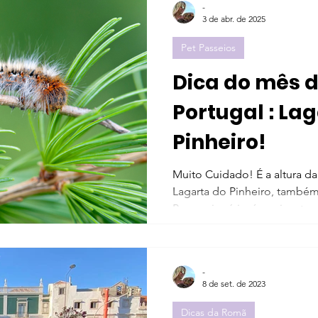
-
3 de abr. de 2025
Pet Passeios
Dica do mês 
Portugal : La
Pinheiro!
Muito Cuidado! É a altura da
Lagarta do Pinheiro, tamb
Processionária, é um inseto 
-
8 de set. de 2023
Dicas da Romã