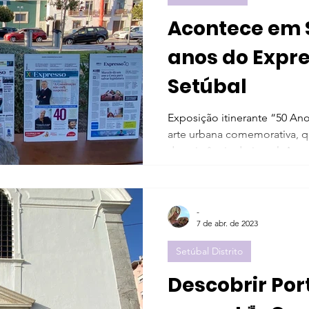
Acontece em Setú
anos do Expr
Setúbal
Exposição itinerante “50 An
arte urbana comemorativa, q
de existência do jornal. As...
-
7 de abr. de 2023
Setúbal Distrito
Descobrir Por