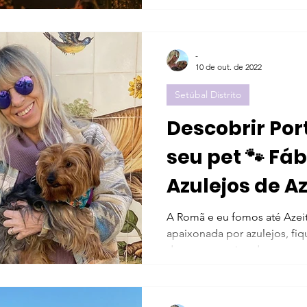
-
10 de out. de 2022
Setúbal Distrito
Descobrir Por
seu pet 🐾 Fá
Azulejos de Az
Fresca de Aze
A Romã e eu fomos até Azei
apaixonada por azulejos, fi
de uma casa situada numa rue