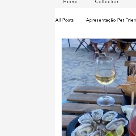
Home
Collection
All Posts
Apresentação Pet Frien
Pet Passeios
Acessórios
Lisboa Distrito
Produtos
Acontece em
Romã em Po
Alimentação para pets
Man