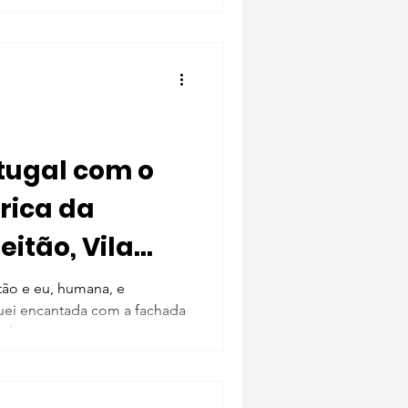
tugal com o
brica da
eitão, Vila
itão
tão e eu, humana, e
quei encantada com a fachada
la...