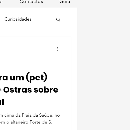
or
Contactos
Guia
Curiosidades
oções
ugares instagramáveis
ra um (pet)
 Ostras sobre
omã
l
mana
Dog Spa
m cima da Praia da Saúde, no
om o altaneiro Forte de S.