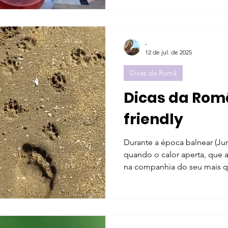
douros de Portugal
Amor Incondicional
-
12 de jul. de 2025
Dicas da Romã
Dicas da Romã 🐾 Prai
friendly
Durante a época balnear (Ju
quando o calor aperta, que a
na companhia do seu mais qu