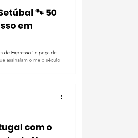
bal 🐾 50
esso em
os de Expresso” e peça de
ue assinalam o meio século
tugal com o