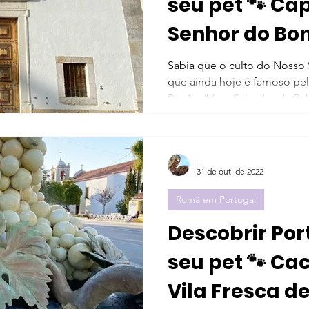
seu pet 🐾 Capela de Nosso
Senhor do Bon
Sabia que o culto do Nosso 
que ainda hoje é famoso pel
Bonfim” (em Salvador da Bahi
-
31 de out. de 2022
Romã em Portugal
Descobrir Por
seu pet 🐾 Ca
Vila Fresca d