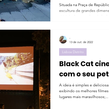
Situada na Praça de Repúbli
escultura de grandes dimensõ
vitivinícola e um dos símbolo
-
13 de out. de 2022
Lisboa Distrito
Black Cat ci
com o seu pet
A ideia é simples e deliciosa
exibindo os melhores filmes 
lugares mais maravilhosos;...