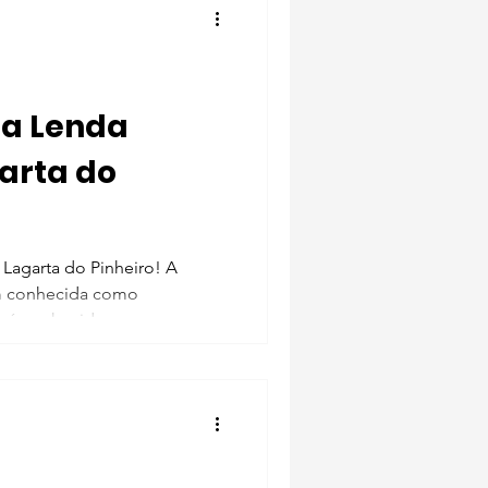
da Lenda
garta do
 Lagarta do Pinheiro! A
ém conhecida como
e é conhecida...