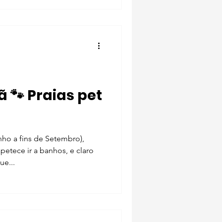
as pet
nho a fins de Setembro),
petece ir a banhos, e claro
e...