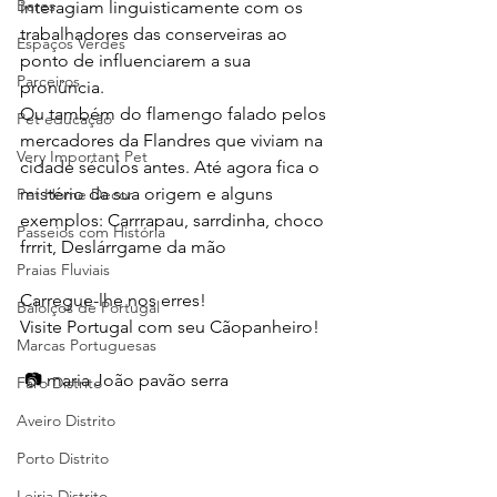
Bares
interagiam linguisticamente com os 
trabalhadores das conserveiras ao 
Espaços Verdes
ponto de influenciarem a sua 
Parceiros
pronúncia.
Ou também do flamengo falado pelos 
Pet educação
mercadores da Flandres que viviam na 
Very Important Pet
cidade séculos antes. Até agora fica o 
mistério da sua origem e alguns 
Pet Home Decor
exemplos: Carrrapau, sarrdinha, choco 
Passeios com História
frrrit, Deslárrgame da mão
Praias Fluviais
Carregue-lhe nos erres! 
Baloiços de Portugal
Visite Portugal com seu Cãopanheiro!
Marcas Portuguesas
 📷 maria João pavão serra
Faro Distrito
Aveiro Distrito
Porto Distrito
Leiria Distrito