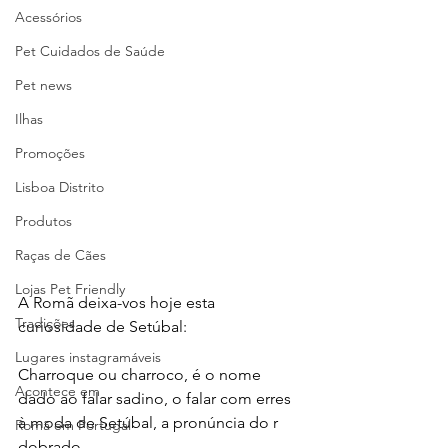
Acessórios
Pet Cuidados de Saúde
Pet news
Ilhas
Promoções
Lisboa Distrito
Produtos
Raças de Cães
Lojas Pet Friendly
A Romã deixa-vos hoje esta 
Tradições
curiosidade de Setúbal:
Lugares instagramáveis
Charroque ou charroco, é o nome 
Acontece em
dado ao falar sadino, o falar com erres 
à moda de Setúbal, a pronúncia do r 
Romã em Portugal
dobrado.