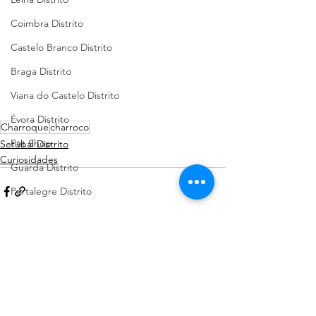
Coimbra Distrito
Castelo Branco Distrito
Braga Distrito
Viana do Castelo Distrito
Évora Distrito
Charroque
charroco
Pet Shop
Setúbal Distrito
Curiosidades
Guarda Distrito
Portalegre Distrito
Beja Distrito
Açores
Sugestões de Cãominhadas
Ver tudo
Posts recentes
Santarém Distrito
Bragança Distrito