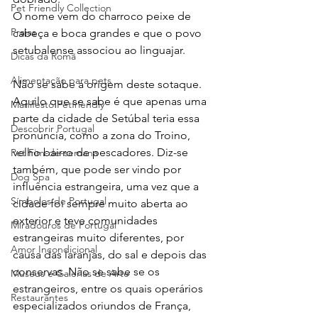
Pet Friendly Collection
O nome vem do charroco peixe de 
Praias
cabeça e boca grandes e que o povo 
setubalense associou ao linguajar.
Dicas da Romã
Alimentação para pets
Não se sabe a origem deste sotaque. 
Aquilo que se sabe é que apenas uma 
Manifesto Petfriendly
parte da cidade de Setúbal teria essa 
Descobrir Portugal
pronúncia, como a zona do Troino, 
velho bairro de pescadores. Diz-se 
Pet Fim-de-semana
também, que pode ser vindo por 
Dog Spa
influência estrangeira, uma vez que a 
Símbolos de Portugal
cidade foi sempre muito aberta ao 
exterior e teve comunidades 
Miradouros de Portugal
estrangeiras muito diferentes, por 
Amor Incondicional
causa das laranjas, do sal e depois das 
conservas. Não se sabe se os 
Museus e Galerias de Arte
estrangeiros, entre os quais operários 
Restaurantes
especializados oriundos de França, 