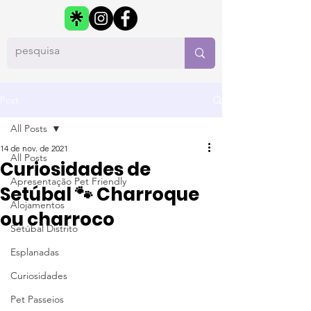
Post
All Posts
14 de nov. de 2021
All Posts
Curiosidades de
Apresentação Pet Friendly
Setúbal 🐾 Charroque
Alojamentos
ou charroco
Setúbal Distrito
Esplanadas
Curiosidades
Pet Passeios