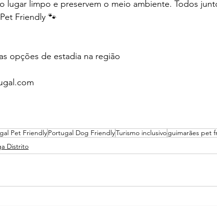
m o lugar limpo e preservem o meio ambiente. Todos jun
Pet Friendly 🐾
as opções de estadia na região
tugal.com
gal Pet Friendly
Portugal Dog Friendly
Turismo inclusivo
guimarães pet f
a Distrito