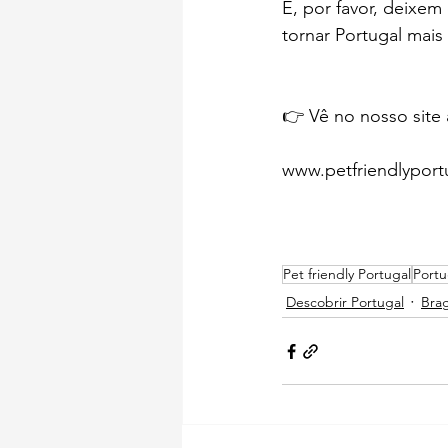
E, por favor, deixe
tornar Portugal mais 
👉 Vê no nosso site 
www.petfriendlypor
Pet friendly Portugal
Portu
Descobrir Portugal
Brag