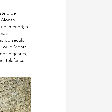
stelo de 
 Afonso 
no interior); a 
mais 
io do século 
I; ou o Monte 
dos gigantes, 
m teleférico. 