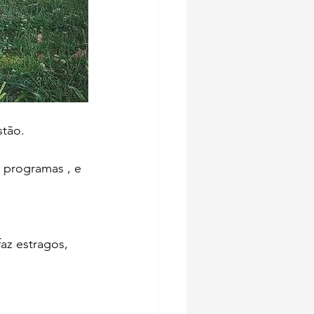
stão.
 programas , e 
z estragos, 