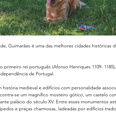
ade, Guimarães é uma das melhores cidades históricas d
o primeiro rei português (Afonso Henriques 1109- 1185), 
independência de Portugal.
 história medieval e edifícios com personalidade associ
contra-se um magnífico mosteiro gótico, um castelo c
gante palácio do século XV. Entre esses monumentos está
ípedos e praças charmosas, ladeadas por edifícios tradici