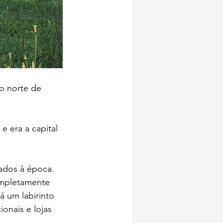
o norte de 
e era a capital 
ados à época. 
ompletamente 
 um labirinto 
onais e lojas 