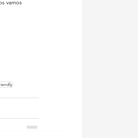
tos vamos 
riendly