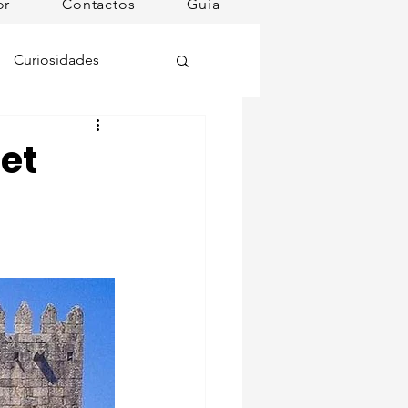
or
Contactos
Guia
Curiosidades
oções
et
ugares instagramáveis
omã
mana
Dog Spa