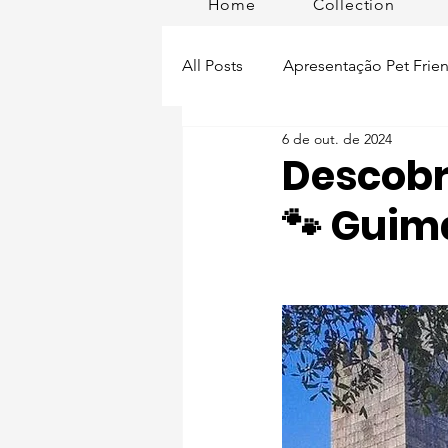
Home
Collection
All Posts
Apresentação Pet Frien
6 de out. de 2024
Pet Passeios
Acessórios
Descobr
🐾 Guim
Lisboa Distrito
Produtos
Acontece em
Romã em Po
Alimentação para pets
Man