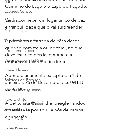
Bares
Caminho do Lago e o Lago do Pagode.
Espaços Verdes
Venha conhecer um lugar único de paz 
Parceiros
e tranquilidade que o vai surpreender
Pet educação
É permitida a entrada de cães desde 
Very Important Pet
que vão com trela ou peitoral, no qual 
Pet Home Decor
deve estar colocada, o nome e a 
Passeios com História
morada ou telefone do dono.
Praias Fluviais
Aberto diariamente excepto dia 1 de 
Baloiços de Portugal
Janeiro e 25 de Dezembro, das 09H30 
às 18H30.
Marcas Portuguesas
Faro Distrito
A pet turista @sissi_the_beagle   andou 
Aveiro Distrito
a passear-se por aqui  e nós deixamos 
a sugestão.
Porto Distrito
Leiria Distrito