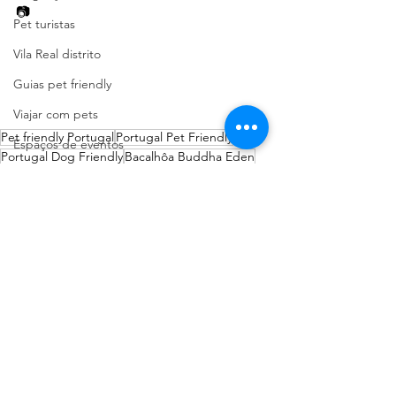
📷  
Pet turistas
Vila Real distrito
Guias pet friendly
Viajar com pets
Pet friendly Portugal
Portugal Pet Friendly
Espaços de eventos
Portugal Dog Friendly
Bacalhôa Buddha Eden
Viseu Distrito
Leiria pet friendly
Pet Passeios
Bem estar animal
Leiria Distrito
Ver tudo
Posts recentes