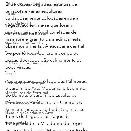
Pet Friendly Collection
Entre budas, pagodes, estátuas de 
terracota e várias esculturas 
Praias
cuidadosamente colocadas entre a 
Dicas da Romã
vegetação, estima-se que foram 
usadas mais de 6 mil toneladas de 
Alimentação para pets
mármore e granito para edificar esta 
Manifesto Petfriendly
obra monumental. A escadaria central 
é o ponto focal do jardim, onde os 
Descobrir Portugal
budas dourados dão calmamente as 
Pet Fim-de-semana
boas-vindas.  
Dog Spa
Pode ainda visitar o lago das Palmeiras, 
Símbolos de Portugal
o Jardim de Arte Moderna, o Labirinto 
Miradouros de Portugal
de Bambu, o Jardim de Esculturas 
Africanas, o Anfiteatro, os Guerreiros 
Amor Incondicional
Xian em Terracota, o Buda Gigante, as 
Museus e Galerias de Arte
Torres de Pagode, os Lagos da 
Restaurantes
Tranquilidade, o Miradouro do Fogo, 
os Treze Budas dos Mortos, a Fonte do 