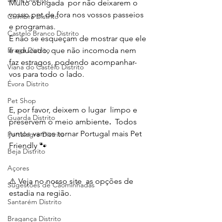
Muito obrigada  por não deixarem o 
vosso pet de fora nos vossos passeios 
Coimbra Distrito
e programas.
Castelo Branco Distrito
E não se esqueçam de mostrar que ele 
é educado, que não incomoda nem 
Braga Distrito
faz estragos, podendo acompanhar-
Viana do Castelo Distrito
vos para todo o lado. 
Évora Distrito
Pet Shop
E, por favor, deixem o lugar  limpo e 
Guarda Distrito
preservem o meio ambiente
. 
 Todos 
juntos vamos tornar Portugal mais Pet 
Portalegre Distrito
Friendly 🐾
Beja Distrito
Açores
⚠️ Veja no nosso site  as opções de 
Sugestões de Cãominhadas
estadia na região. 
Santarém Distrito
Bragança Distrito