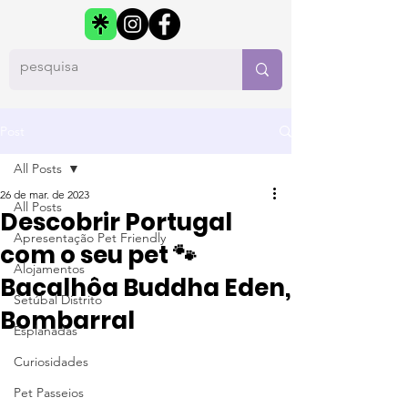
Post
All Posts
26 de mar. de 2023
All Posts
Descobrir Portugal
Apresentação Pet Friendly
com o seu pet 🐾
Alojamentos
Bacalhôa Buddha Eden,
Setúbal Distrito
Bombarral
Esplanadas
Curiosidades
Pet Passeios