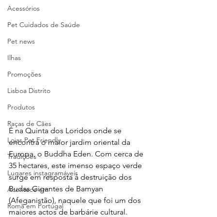
Acessórios
Pet Cuidados de Saúde
Pet news
Ilhas
Promoções
Lisboa Distrito
Produtos
Raças de Cães
É na Quinta dos Loridos onde se 
Lojas Pet Friendly
encontra o maior jardim oriental da 
Europa, o Buddha Eden. Com cerca de 
Tradições
35 hectares, este imenso espaço verde 
Lugares instagramáveis
surge em resposta à destruição dos 
Budas Gigantes de Bamyan 
Acontece em
(Afeganistão), naquele que foi um dos 
Romã em Portugal
maiores actos de barbárie cultural.