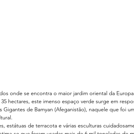
idos onde se encontra o maior jardim oriental da Europ
35 hectares, este imenso espaço verde surge em respos
s Gigantes de Bamyan (Afeganistão), naquele que foi u
tural.
, estátuas de terracota e várias esculturas cuidadosam
estima-se que foram usadas mais de 6 mil toneladas de 