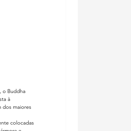
a, o Buddha 
ta à 
m dos maiores 
ente colocadas 
mármore e 