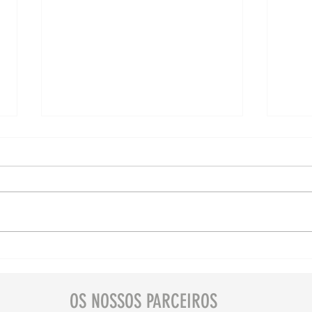
Descubra Portugal com
Dic
o seu pet 🐾 Elvas
Port
Pinh
OS NOSSOS PARCEIROS