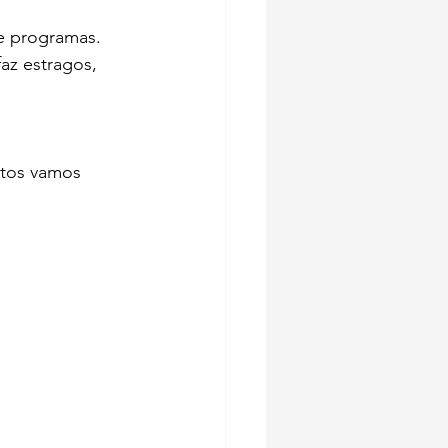
 e programas.
z estragos, 
ntos vamos 