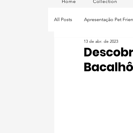
Home
Collection
All Posts
Apresentação Pet Frien
13 de abr. de 2023
Pet Passeios
Acessórios
Descobri
Bacalhô
Lisboa Distrito
Produtos
Acontece em
Romã em Po
Alimentação para pets
Man