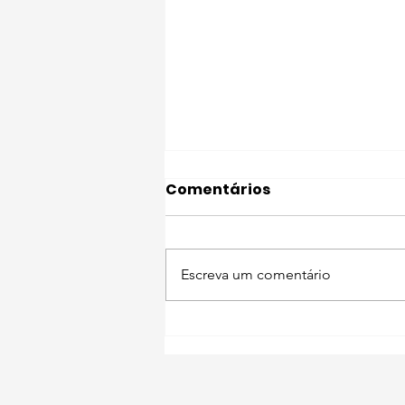
Comentários
Escreva um comentário
Descubra Setúbal com o
seu pet 🐾 Miradouro do
Portinho da Arrábida