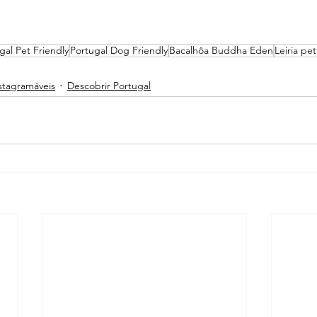
gal Pet Friendly
Portugal Dog Friendly
Bacalhôa Buddha Eden
Leiria pet
stagramáveis
Descobrir Portugal