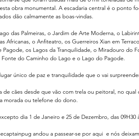
r esta obra monumental. A escadaria central é o ponto foc
dos dão calmamente as boas-vindas.  
 lago das Palmeiras, o Jardim de Arte Moderna, o Labiri
as Africanas, o Anfiteatro, os Guerreiros Xian em Terrac
de Pagode, os Lagos da Tranquilidade, o Miradouro do F
a Fonte do Caminho do Lago e o Lago do Pagode.
ugar único de paz e tranquilidade que o vai surpreende
a de cães desde que vão com trela ou peitoral, no qual 
a morada ou telefone do dono.
excepto dia 1 de Janeiro e 25 de Dezembro, das 09H30 
thecaptainpug andou a passear-se por aqui  e nós deixa