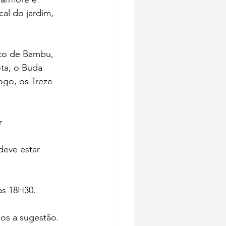
al do jardim, 
nto de Bambu, 
ota, o Buda 
ogo, os Treze 
r
deve estar 
às 18H30.
mos a sugestão.