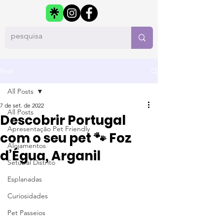
Post
All Posts
7 de set. de 2022
All Posts
Descobrir Portugal
Apresentação Pet Friendly
com o seu pet 🐾 Foz
Alojamentos
d’Égua, Arganil
Setúbal Distrito
Esplanadas
Curiosidades
Pet Passeios