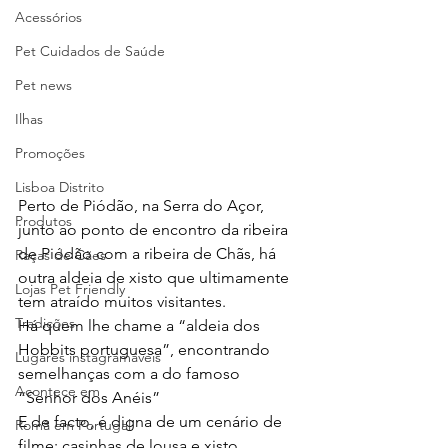
Acessórios
Pet Cuidados de Saúde
Pet news
Ilhas
Promoções
Lisboa Distrito
Perto de Piódão, na Serra do Açor, 
Produtos
junto ao ponto de encontro da ribeira 
de Piódão com a ribeira de Chãs, há 
Raças de Cães
outra aldeia de xisto que ultimamente 
Lojas Pet Friendly
tem atraído muitos visitantes.
Tradições
Há quem lhe chame a “aldeia dos 
Hobbits portuguesa”, encontrando 
Lugares instagramáveis
semelhanças com a do famoso 
Acontece em
“Senhor dos Anéis”
E de facto, é digna de um cenário de 
Romã em Portugal
filme: casinhas de lousa e xisto 