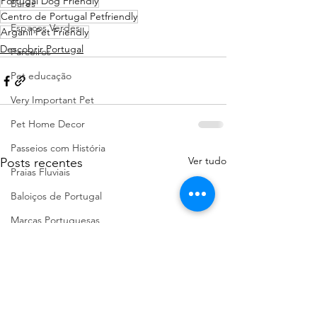
Portugal Dog Friendly
Bares
Centro de Portugal Petfriendly
Espaços Verdes
Arganil Pet Friendly
Descobrir Portugal
Parceiros
Pet educação
Very Important Pet
Pet Home Decor
Passeios com História
Ver tudo
Posts recentes
Praias Fluviais
Baloiços de Portugal
Marcas Portuguesas
Faro Distrito
Aveiro Distrito
Porto Distrito
Leiria Distrito