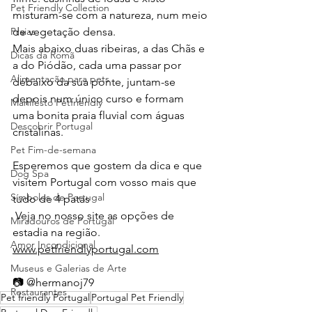
Pet Friendly Collection
misturam-se com a natureza, num meio 
Praias
de vegetação densa.
Mais abaixo duas ribeiras, a das Chãs e 
Dicas da Romã
a do Piódão, cada uma passar por 
Alimentação para pets
debaixo da sua ponte, juntam-se 
depois num único curso e formam 
Manifesto Petfriendly
uma bonita praia fluvial com águas 
Descobrir Portugal
cristalinas.
Pet Fim-de-semana
Esperemos que gostem da dica e que 
Dog Spa
visitem Portugal com vosso mais que 
Símbolos de Portugal
tudo de 4 patas 
 Veja no nosso site as opções de 
Miradouros de Portugal
estadia na região. 
Amor Incondicional
www.petfriendlyportugal.com
Museus e Galerias de Arte
📷
@hermanoj79
Restaurantes
Pet friendly Portugal
Portugal Pet Friendly