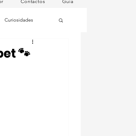
or
Contactos
Guia
Curiosidades
oções
et 🐾
ugares instagramáveis
omã
mana
Dog Spa