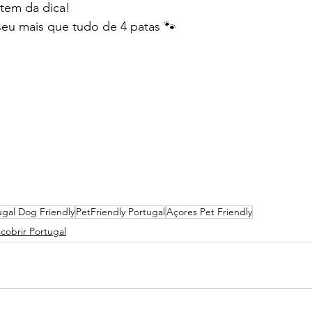
tem da dica!
seu mais que tudo de 4 patas 🐾 
ugal Dog Friendly
PetFriendly Portugal
Açores Pet Friendly
cobrir Portugal