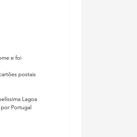
ome e foi 
cartões postais 
belíssima Lagoa 
por Portugal  