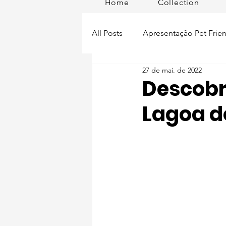
Home
Collection
All Posts
Apresentação Pet Frien
27 de mai. de 2022
Pet Passeios
Acessórios
Descobri
Lagoa d
Lisboa Distrito
Produtos
Acontece em
Romã em Po
Alimentação para pets
Man