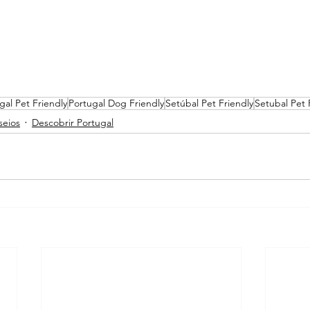
gal Pet Friendly
Portugal Dog Friendly
Setúbal Pet Friendly
Setubal Pet 
seios
Descobrir Portugal