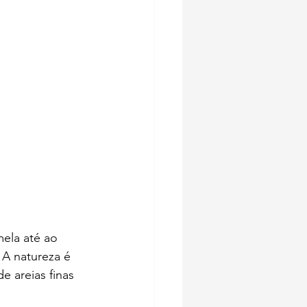
ela até ao 
 A natureza é 
 areias finas 