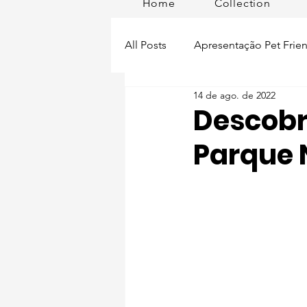
Home
Collection
All Posts
Apresentação Pet Frien
14 de ago. de 2022
Pet Passeios
Acessórios
Descobri
Parque 
Lisboa Distrito
Produtos
Acontece em
Romã em Po
Alimentação para pets
Man