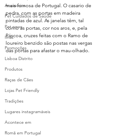
Acessórios
mais famosa de Portugal. O casario de 
pedra, com as portas em madeira 
Pet Cuidados de Saúde
pintadas de azul. As janelas têm, tal 
Pet news
como as portas, cor nos aros, e, pela 
Páscoa, cruzes feitas com o Ramo de 
Ilhas
loureiro benzido são postas nas vergas 
Promoções
das portas para afastar o mau-olhado.
Lisboa Distrito
Produtos
Raças de Cães
Lojas Pet Friendly
Tradições
Lugares instagramáveis
Acontece em
Romã em Portugal