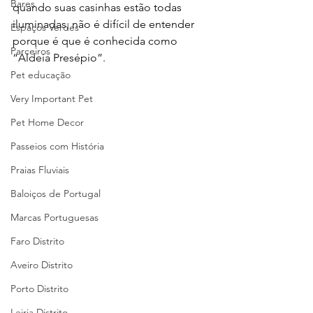
Bares
quando suas casinhas estão todas 
iluminadas, não é difícil de entender 
Espaços Verdes
porque é que é conhecida como 
Parceiros
“Aldeia Presépio”.
Pet educação
Very Important Pet
Pet Home Decor
Passeios com História
Praias Fluviais
Baloiços de Portugal
Marcas Portuguesas
Faro Distrito
Aveiro Distrito
Porto Distrito
Leiria Distrito