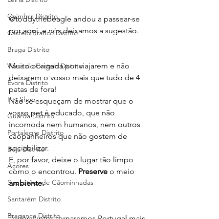
Coimbra Distrito
@toddythebeagle andou a passear-se 
por aqui  e nós deixamos a sugestão.
Castelo Branco Distrito
Braga Distrito
Muito obrigada por viajarem e não 
Viana do Castelo Distrito
deixarem o vosso mais que tudo de 4 
Évora Distrito
patas de fora! 
Pet Shop
Não se esqueçam de mostrar que o 
vosso pet é educado, que não 
Guarda Distrito
incomoda nem humanos, nem outros 
Portalegre Distrito
cãopanheiros que não gostem de 
sociabilizar.  
Beja Distrito
E, por favor, deixe o lugar tão limpo 
Açores
como o encontrou. 
Preserve
 o meio 
Sugestões de Cãominhadas
ambiente. 
Santarém Distrito
Bragança Distrito
Todos juntos tornaremos Portugal mais 