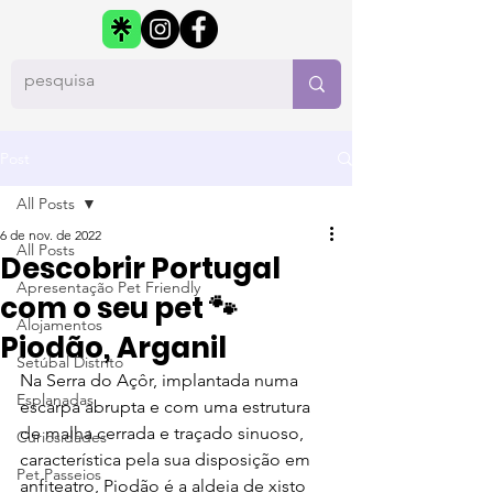
Post
All Posts
6 de nov. de 2022
All Posts
Descobrir Portugal
Apresentação Pet Friendly
com o seu pet 🐾
Alojamentos
Piodão, Arganil
Setúbal Distrito
Na Serra do Açôr, implantada numa 
Esplanadas
escarpa abrupta e com uma estrutura 
de malha cerrada e traçado sinuoso, 
Curiosidades
característica pela sua disposição em 
Pet Passeios
anfiteatro, Piodão é a aldeia de xisto 