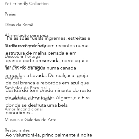
Pet Friendly Collection
Praias
Dicas da Romã
Alimentação para pets
 Pelas suas ruelas íngremes, estreitas e 
tortuosas que formam recantos numa 
Manifesto Petfriendly
estrutura de malha cerrada e em 
Descobrir Portugal
grande parte preservada, corre aqui e 
Pet Fim-de-semana
ali um fio de água numa canada 
irregular: a Levada. De realçar a Igreja 
Dog Spa
de cal branca e rebordos em azul que 
Símbolos de Portugal
destoa do tom predominante do resto 
da aldeia, a Fonte dos Algares,e a Eira 
Miradouros de Portugal
donde se desfruta uma bela 
Amor Incondicional
panorâmica.
Museus e Galerias de Arte
Restaurantes
Ao vislumbrá-la, principalmente à noite 