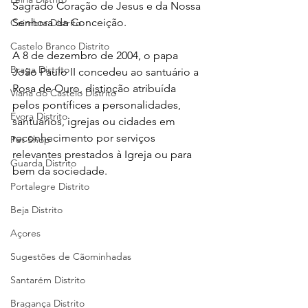
Sagrado Coração de Jesus e da Nossa 
Senhora da Conceição.
Coimbra Distrito
Castelo Branco Distrito
A 8 de dezembro de 2004, o papa 
Braga Distrito
João Paulo II concedeu ao santuário a 
Rosa de Ouro, distinção atribuída 
Viana do Castelo Distrito
pelos pontífices a personalidades, 
Évora Distrito
santuários, igrejas ou cidades em 
reconhecimento por serviços 
Pet Shop
relevantes prestados à Igreja ou para 
Guarda Distrito
bem da sociedade.
Portalegre Distrito
Beja Distrito
Açores
Sugestões de Cãominhadas
Santarém Distrito
Bragança Distrito