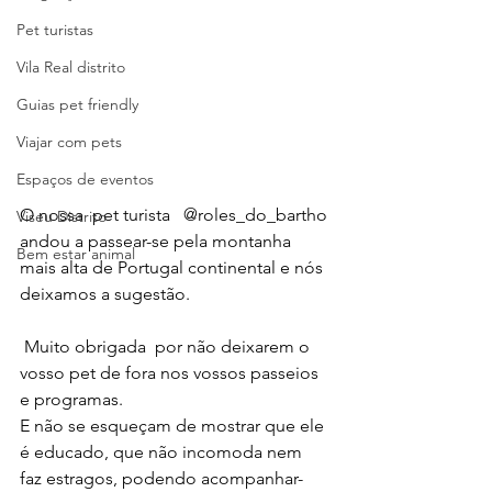
Pet turistas
Vila Real distrito
Guias pet friendly
Viajar com pets
Espaços de eventos
O nossa  pet turista   @roles_do_bartho 
Viseu Distrito
andou a passear-se pela montanha 
Bem estar animal
mais alta de Portugal continental e nós 
deixamos a sugestão.
 Muito obrigada  por não deixarem o 
vosso pet de fora nos vossos passeios 
e programas.
E não se esqueçam de mostrar que ele 
é educado, que não incomoda nem 
faz estragos, podendo acompanhar-