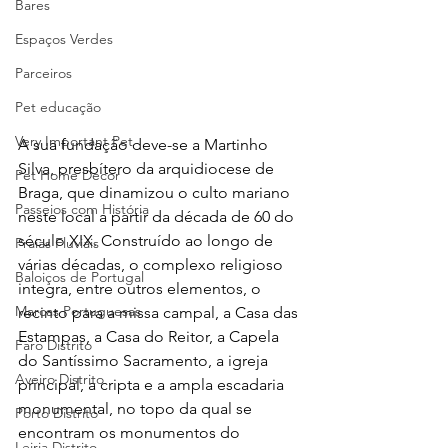
Bares
Espaços Verdes
Parceiros
Pet educação
Very Important Pet
A sua fundação deve-se a Martinho 
Silva, presbítero da arquidiocese de 
Pet Home Decor
Braga, que dinamizou o culto mariano 
Passeios com História
neste local a partir da década de 60 do 
século XIX. Construído ao longo de 
Praias Fluviais
várias décadas, o complexo religioso 
Baloiços de Portugal
integra, entre outros elementos, o 
Marcas Portuguesas
recinto para a missa campal, a Casa das 
Estampas, a Casa do Reitor, a Capela 
Faro Distrito
do Santíssimo Sacramento, a igreja 
Aveiro Distrito
principal, a cripta e a ampla escadaria 
monumental, no topo da qual se 
Porto Distrito
encontram os monumentos do 
Leiria Distrito