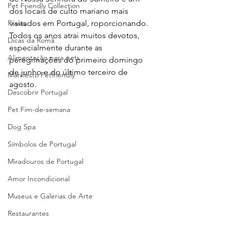
Pet Friendly Collection
dos locais de culto mariano mais 
visitados em Portugal, roporcionando.
Praias
Todos os anos atrai muitos devotos, 
Dicas da Romã
especialmente durante as 
Alimentação para pets
peregrinações do primeiro domingo 
de junho e do último terceiro de 
Manifesto Petfriendly
agosto.
Descobrir Portugal
Pet Fim-de-semana
Dog Spa
Símbolos de Portugal
Miradouros de Portugal
Amor Incondicional
Museus e Galerias de Arte
Restaurantes