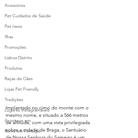
Acessórios
Pet Cuidados de Saúde
Pet news
Ilhas
Promoções
Lisboa Distrito
Produtos
Raças de Cães
Lojas Pet Friendly
Tradições
Implantado no cimo do monte com o 
Lugares instagramáveis
mesmo nome, e situado a 566 metros 
Acontece em
de altitude, com uma vista privilegiada 
sobre a cidade de Braga, o Santuário 
Romã em Portugal
de Nossa Senhora do Sameiro é um 