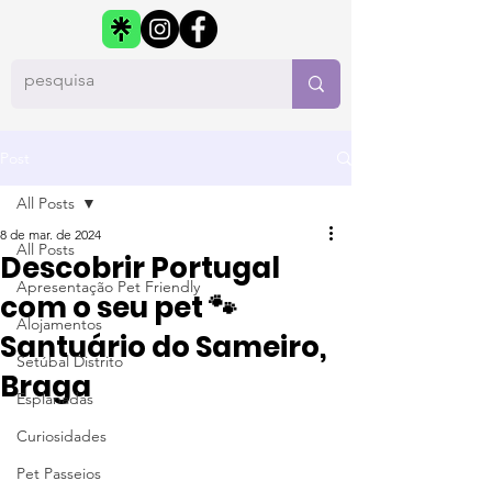
Post
All Posts
8 de mar. de 2024
All Posts
Descobrir Portugal
Apresentação Pet Friendly
com o seu pet 🐾
Alojamentos
Santuário do Sameiro,
Setúbal Distrito
Braga
Esplanadas
Curiosidades
Pet Passeios