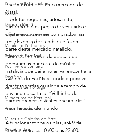
Pet Friendly Collection
encontra um pequeno mercado de 
Natal. 
Praias
Produtos regionais, artesanato, 
Dicas da Romã
gastronómicos, peças de vestuário e 
bijutaria, podem ser comprados nas 
Alimentação para pets
três dezenas de stands que fazem 
Manifesto Petfriendly
parte deste mercado natalício, 
Descobrir Portugal
Além dos enfeites da época que 
decoram as bancas e da música 
Pet Fim-de-semana
natalícia que paira no ar, vai encontrar a 
Dog Spa
Casinha do Pai Natal, onde é possível 
tirar fotografias ou ainda a tempo de 
Símbolos de Portugal
enviar uma carta ao “Velhinho de 
Miradouros de Portugal
barbas brancas e vestes encarnadas” 
mais famoso do mundo 
Amor Incondicional
Museus e Galerias de Arte
A funcionar todos os dias, até 9 de 
Restaurantes
janeiro, entre as 10h00 e as 22h00.