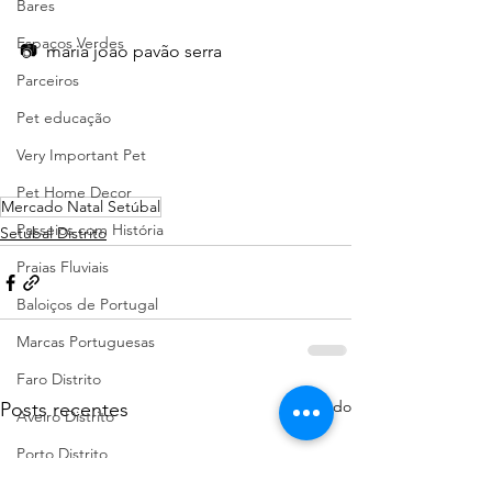
Bares
Espaços Verdes
📷  maria joao pavão serra 
Parceiros
Pet educação
Very Important Pet
Pet Home Decor
Mercado Natal Setúbal
Passeios com História
Setúbal Distrito
Praias Fluviais
Baloiços de Portugal
Marcas Portuguesas
Faro Distrito
Ver tudo
Posts recentes
Aveiro Distrito
Porto Distrito
Leiria Distrito