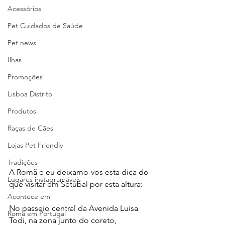
Acessórios
Pet Cuidados de Saúde
Pet news
Ilhas
Promoções
Lisboa Distrito
Produtos
Raças de Cães
Lojas Pet Friendly
Tradições
A Romã e eu deixamo-vos esta dica do 
Lugares instagramáveis
que visitar em Setúbal por esta altura:
Acontece em
No passeio central da Avenida Luisa 
Romã em Portugal
Todi, na zona junto do coreto, 