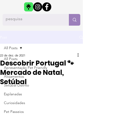
Post
All Posts
22 de dez. de 2021
All Posts
Descobrir Portugal 🐾
Apresentação Pet Friendly
Mercado de Natal,
Alojamentos
Setúbal
Setúbal Distrito
Esplanadas
Curiosidades
Pet Passeios