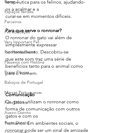
Bares
terapêutica para os felinos, ajudando-
os a acalmar e a
Espaços Verdes
curar-se em momentos difíceis.
Parceiros
Para que serve o ronronar?
Pet educação
O ronronar do gato vai além de 
Very Important Pet
simplesmente expressar 
contentamento. Descobriu-se
Pet Home Decor
que este som traz uma série de 
Passeios com História
benefícios tanto para o animal como 
Praias Fluviais
para o homem.
Baloiços de Portugal
Marcas Portuguesas
Comunicação
Os gatos utilizam o ronronar como 
Faro Distrito
forma de comunicação com outros 
Aveiro Distrito
gatos e com os
Porto Distrito
humanos. Em ambientes sociais, o 
ronronar pode ser um sinal de amizade 
Leiria Distrito