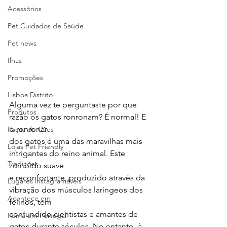
Acessórios
Pet Cuidados de Saúde
Pet news
Ilhas
Promoções
Lisboa Distrito
Alguma vez te perguntaste por que 
Produtos
razão os gatos ronronam? É normal! E 
o ronronar
Raças de Cães
dos gatos é uma das maravilhas mais 
Lojas Pet Friendly
intrigantes do reino animal. Este 
Tradições
zumbido suave
e reconfortante, produzido através da 
Lugares instagramáveis
vibração dos músculos laríngeos dos 
Acontece em
felinos, tem
confundido cientistas e amantes de 
Romã em Portugal
gatos durante séculos. No entanto, à 