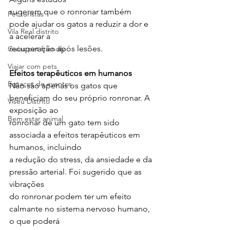
sugerem que o ronronar também 
Pet turistas
pode ajudar os gatos a reduzir a dor e 
Vila Real distrito
a acelerar a
recuperação após lesões.
Guias pet friendly
Viajar com pets
Efeitos terapêuticos em humanos
Espaços de eventos
Não são apenas os gatos que 
beneficiam do seu próprio ronronar. A 
Viseu Distrito
exposição ao
Bem estar animal
ronronar de um gato tem sido 
associada a efeitos terapêuticos em 
humanos, incluindo
a redução do stress, da ansiedade e da 
pressão arterial. Foi sugerido que as 
vibrações
do ronronar podem ter um efeito 
calmante no sistema nervoso humano, 
o que poderá