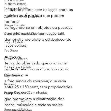
e bem-estar,
Coimbra Distrito
ajudando a fortalecer os laços entre os 
indivíduos. É por isso que podem 
Castelo Branco Distrito
ronronar
Braga Distrito
esfregando-se em objetos ou pessoas 
como forma de comunicação tátil,
Viana do Castelo Distrito
demonstrando afeto e estabelecendo 
Évora Distrito
laços sociais.
Pet Shop
Autocura
Guarda Distrito
Tem sido observado que o ronronar 
Portalegre Distrito
pode ter efeitos curativos nos gatos. 
Pensa-se que
Beja Distrito
a frequência do ronronar, que varia 
Açores
entre 25 a 150 hertz, tem propriedades 
Sugestões de Cãominhadas
terapêuticas
que promovem a cicatrização dos 
Santarém Distrito
ossos, músculos e tecidos moles. 
Bragança Distrito
Alguns estudos