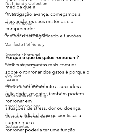
Pet Friendly Collection
medida que a
Praias
investigação avança, começamos a 
desvendar os seus mistérios e a 
Dicas da Romã
compreender
Alimentação para pets
melhor o seu significado e funções.
Manifesto Petfriendly
Descobrir Portugal
Porque é que os gatos ronronam?
Uma das perguntas mais comuns 
Pet Fim-de-semana
sobre o ronronar dos gatos é porque o 
Dog Spa
fazem.
Símbolos de Portugal
Embora comummente associados à 
felicidade, os gatos também podem 
Miradouros de Portugal
ronronar em
Amor Incondicional
situações de stress, dor ou doença. 
Esta dualidade levou os cientistas a 
Museus e Galerias de Arte
sugerir que o
Restaurantes
ronronar poderia ter uma função 