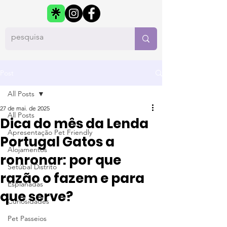
Post
All Posts
27 de mai. de 2025
All Posts
Dica do mês da Lenda
Apresentação Pet Friendly
Portugal Gatos a
Alojamentos
ronronar: por que
Setúbal Distrito
razão o fazem e para
Esplanadas
que serve?
Curiosidades
Pet Passeios