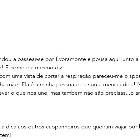
ndou a passear-se por Évoramonte e pousa aqui junto a
! E como ela mesmo diz: 
om uma vista de cortar a respiração pareceu-me o spot 
ha mãe! Ela é a minha pessoa e eu sou a menina dela! N
ver o que nos une, mas também não são precisas...o a
a dica aos outros cãopanheiros que queiram viajar por 
stem!