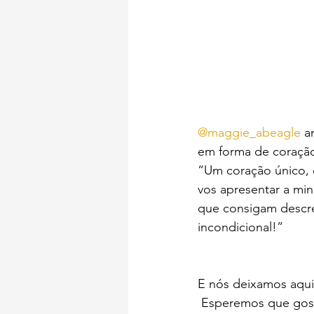
@maggie_abeagle
 a
em forma de coração
“Um coração único, c
vos apresentar a min
que consigam descre
incondicional!”
E nós deixamos aqui 
 Esperemos que go