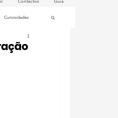
or
Contactos
Guia
Curiosidades
oções
ração
ugares instagramáveis
omã
mana
Dog Spa