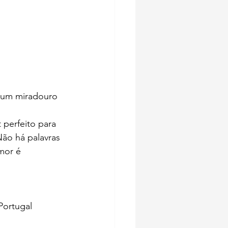
 um miradouro 
perfeito para 
ão há palavras 
mor é 
Portugal 