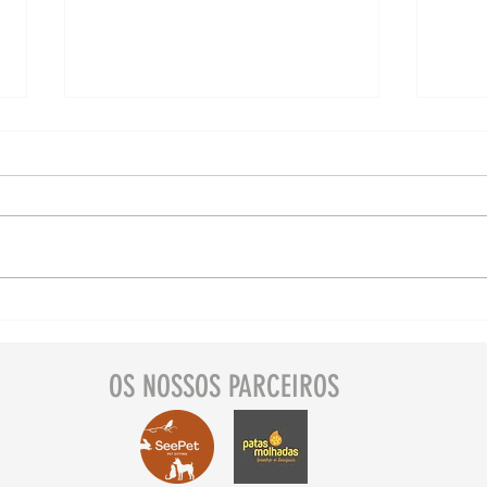
Lugares instagramáveis
Des
🐾 Cão Castro Laboreiro,
o seu pe
Castro Laboreiro,
Lou
OS NOSSOS PARCEIROS
Melgaço