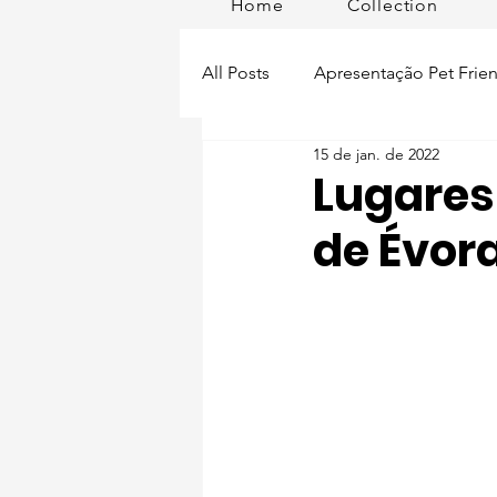
Home
Collection
All Posts
Apresentação Pet Frien
15 de jan. de 2022
Pet Passeios
Acessórios
Lugares
de Évora
Lisboa Distrito
Produtos
Acontece em
Romã em Po
Alimentação para pets
Man