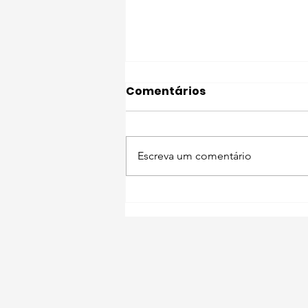
Comentários
Escreva um comentário
Lugares instagramáveis
🐾 I Love Setúbal