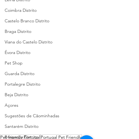
Coimbra Distrito
Castelo Branco Distrito
Braga Distrito
Viana do Castelo Distrito
Évora Distrito
Pet Shop
Guarda Distrito
Portalegre Distrito
Beja Distrito
Açores
Sugestões de Cãominhadas
Santarém Distrito
Bragança Distrito
Pet friendly Portugal
Portugal Pet Friendly