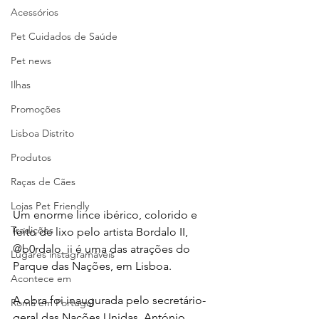
Acessórios
Pet Cuidados de Saúde
Pet news
Ilhas
Promoções
Lisboa Distrito
Produtos
Raças de Cães
Lojas Pet Friendly
Um enorme lince ibérico, colorido e 
Tradições
feito de lixo pelo artista Bordalo II, 
@b0rdalo_ii é uma das atrações do 
Lugares instagramáveis
Parque das Nações, em Lisboa.
Acontece em
A obra foi inaugurada pelo secretário-
Romã em Portugal
geral das Nações Unidas, António 