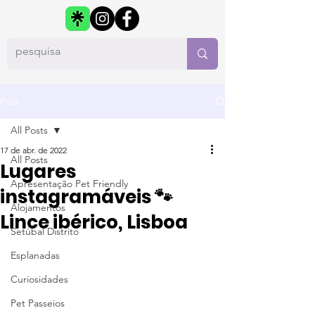
Post
All Posts
17 de abr. de 2022
All Posts
Lugares
Apresentação Pet Friendly
instagramáveis 🐾
Alojamentos
Lince ibérico, Lisboa
Setúbal Distrito
Esplanadas
Curiosidades
Pet Passeios