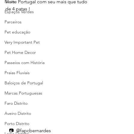
Bares
Visite Portugal com seu mais que tudo 
de 4 patas !
Espaços Verdes
Parceiros
Pet educação
Very Important Pet
Pet Home Decor
Passeios com História
Praias Fluviais
Baloiços de Portugal
Marcas Portuguesas
Faro Distrito
Aveiro Distrito
Porto Distrito
   📷  @fapcbernardes 
Leiria Distrito