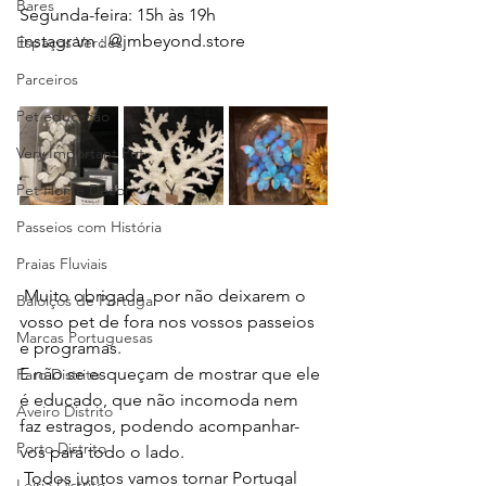
Bares
Segunda-feira: 15h às 19h
instagram : 
@
jmbeyond.store
Espaços Verdes
Parceiros
Pet educação
Very Important Pet
Pet Home Decor
Passeios com História
Praias Fluviais
 Muito obrigada  por não deixarem o 
Baloiços de Portugal
vosso pet de fora nos vossos passeios 
Marcas Portuguesas
e programas.
E não se esqueçam de mostrar que ele 
Faro Distrito
é educado, que não incomoda nem 
Aveiro Distrito
faz estragos, podendo acompanhar-
Porto Distrito
vos para todo o lado. 
 Todos juntos vamos tornar Portugal 
Leiria Distrito