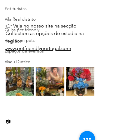
Pet turistas
Vila Real distrito
👉 Veja no nosso site na secção 
Guias pet friendly
Collection as opções de estadia na 
Viajar com pets
região.
www.petfriendlyportugal.com
Espaços de eventos
Viseu Distrito
Bem estar animal
📷  