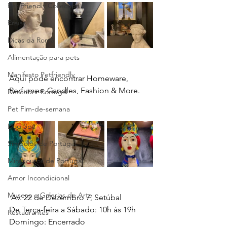
Pet Friendly Collection
Praias
Dicas da Romã
Alimentação para pets
Manifesto Petfriendly
Aqui pode encontrar Homeware, 
Perfumes, Candles, Fashion & More.
Descobrir Portugal
Pet Fim-de-semana
Dog Spa
Símbolos de Portugal
Miradouros de Portugal
Amor Incondicional
Museus e Galerias de Arte
 Av. 22 de Dezembro 7, Setúbal
De Terça-feira a Sábado: 10h às 19h
Restaurantes
Domingo: Encerrado