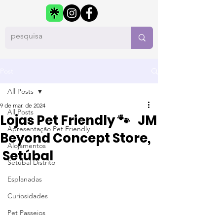
Post
All Posts
9 de mar. de 2024
All Posts
Lojas Pet Friendly 🐾 JM
Apresentação Pet Friendly
Beyond Concept Store,
Alojamentos
Setúbal
Setúbal Distrito
Esplanadas
Curiosidades
Pet Passeios