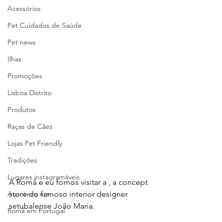
Acessórios
Pet Cuidados de Saúde
Pet news
Ilhas
Promoções
Lisboa Distrito
Produtos
Raças de Cães
Lojas Pet Friendly
Tradições
Lugares instagramáveis
A Romã e eu fomos visitar a , a concept 
store do famoso interior designer 
Acontece em
setubalense João Maria.
Romã em Portugal