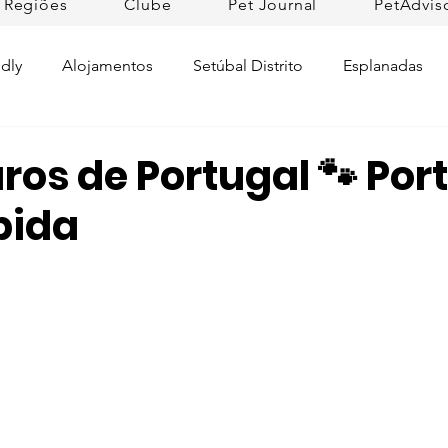
Regiões
Clube
Pet Journal
PetAdvis
dly
Alojamentos
Setúbal Distrito
Esplanadas
Pet Cuidados de Saúde
Pet news
Ilhas
Prom
os de Portugal 🐾 Por
bida
Raças de Cães
Lojas Pet Friendly
Tradições
L
rtugal
Pet Friendly Collection
Praias
Dicas da R
ifesto Petfriendly
Descobrir Portugal
Pet Fim-de-se