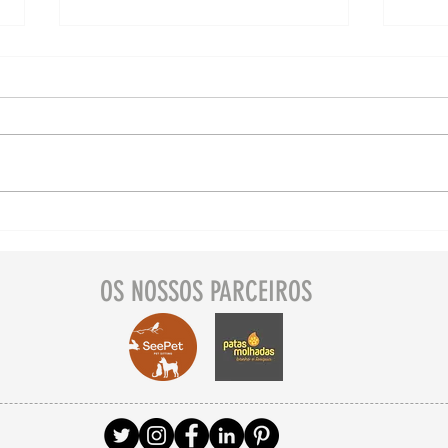
Descubra Setúbal com o
Des
seu pet 🐾 Casa das
seu
Quatro Cabeças
Por
OS NOSSOS PARCEIROS