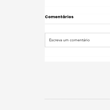
Comentários
Escreva um comentário
Descobre Setúbal com o
teu pet 🐾 Mercearia
Confiança de Troino