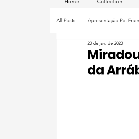
Home
Collection
All Posts
Apresentação Pet Frien
23 de jan. de 2023
Pet Passeios
Acessórios
Miradour
da Arrá
Lisboa Distrito
Produtos
Acontece em
Romã em Po
Alimentação para pets
Man