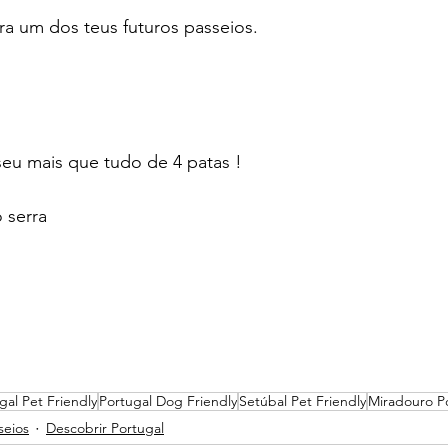
ra um dos teus futuros passeios.
seu mais que tudo de 4 patas !
 serra
gal Pet Friendly
Portugal Dog Friendly
Setúbal Pet Friendly
Miradouro P
seios
Descobrir Portugal