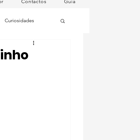
or
Contactos
Guia
Curiosidades
oções
tinho
ugares instagramáveis
omã
mana
Dog Spa