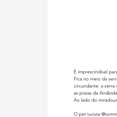
É imprescindível pa
Fica no meio da ser
circundante: a serra
as praias da Arrábid
Ao lado do miradour
O pet turista @tomm