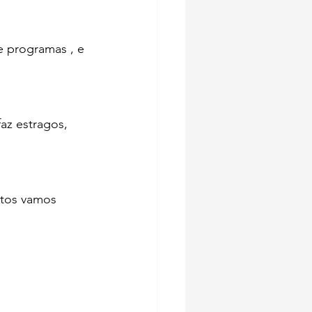
e programas , e 
z estragos, 
ntos vamos 