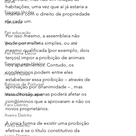
Bares
habitações, uma vez que aí já estaria a 
Espaços Verdes
interferir com o direito de propriedade 
de cada um.
Parceiros
Pet educação
Por isso mesmo, a assembleia não 
Very Important Pet
pode por maioria simples, ou até 
mesmo qualificada (por exemplo, dois 
Pet Home Decor
terços) impor a proibição de animais 
Passeios com História
nos apartamentos. Contudo, os 
condóminos podem entre eles 
Praias Fluviais
estabelecer essa proibição – através de 
Baloiços de Portugal
aprovação por unanimidade – , mas 
essa decisão apenas poderá afetar os 
Marcas Portuguesas
condóminos que a aprovaram e não os 
Faro Distrito
novos proprietários.
Aveiro Distrito
A única forma de existir uma proibição 
Porto Distrito
efetiva é se o título constitutivo da 
Leiria Distrito