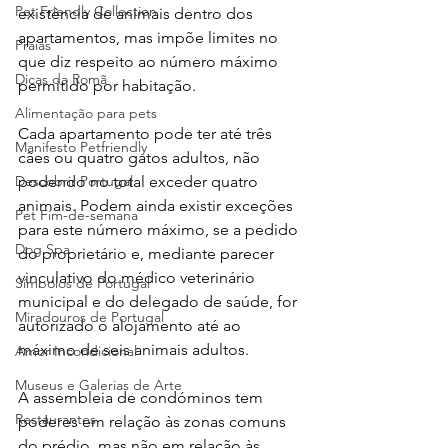
Pet Friendly Collection
existência de animais dentro dos 
apartamentos, mas impõe limites no 
Praias
que diz respeito ao número máximo 
Dicas da Romã
permitido por habitação.
Alimentação para pets
Cada apartamento pode ter até três 
Manifesto Petfriendly
cães ou quatro gatos adultos, não 
Descobrir Portugal
podendo no total exceder quatro 
animais. Podem ainda existir exceções 
Pet Fim-de-semana
para este número máximo, se a pedido 
Dog Spa
do proprietário e, mediante parecer 
vinculativo do médico veterinário 
Símbolos de Portugal
municipal e do delegado de saúde, for 
Miradouros de Portugal
autorizado o alojamento até ao 
máximo de seis animais adultos.
Amor Incondicional
Museus e Galerias de Arte
A assembleia de condóminos tem 
Restaurantes
poderes em relação às zonas comuns 
do prédio, mas não em relação às 