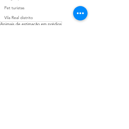
Pet turistas
Vila Real distrito
Animais de estimação em prédios
Guias pet friendly
Pet news
Viajar com pets
Espaços de eventos
Viseu Distrito
Bem estar animal
Ver tudo
Posts recentes