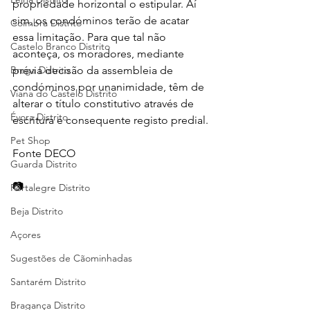
propriedade horizontal o estipular. Aí 
sim, os condóminos terão de acatar 
Coimbra Distrito
essa limitação. Para que tal não 
Castelo Branco Distrito
aconteça, os moradores, mediante 
Braga Distrito
prévia decisão da assembleia de 
condóminos por unanimidade, têm de 
Viana do Castelo Distrito
alterar o título constitutivo através de 
Évora Distrito
escritura e consequente registo predial.
Pet Shop
Fonte DECO
Guarda Distrito
📷 
Portalegre Distrito
Beja Distrito
Açores
Sugestões de Cãominhadas
Santarém Distrito
Bragança Distrito