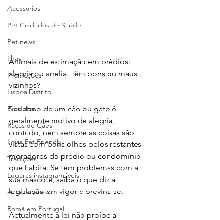
Acessórios
Pet Cuidados de Saúde
Pet news
Ilhas
Animais de estimação em prédios: 
alegria ou arrelia. Têm bons ou maus 
Promoções
vizinhos?
Lisboa Distrito
Produtos
Ser dono de um cão ou gato é 
geralmente motivo de alegria, 
Raças de Cães
contudo, nem sempre as coisas são 
Lojas Pet Friendly
vistas com bons olhos pelos restantes 
moradores do prédio ou condomínio 
Tradições
que habita. Se tem problemas com a 
Lugares instagramáveis
sua mascote, saiba o que diz a 
legislação em vigor e previna-se.
Acontece em
Romã em Portugal
Actualmente a lei não proíbe a 