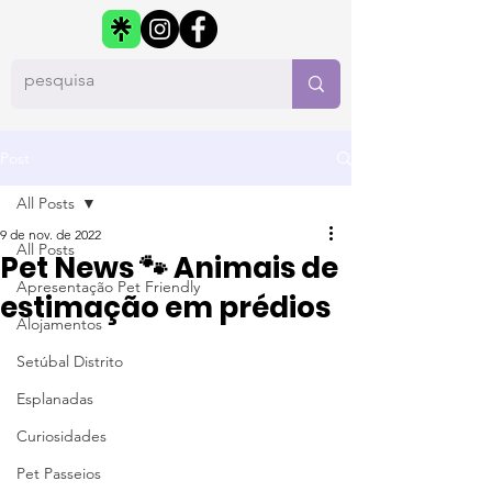
Post
All Posts
9 de nov. de 2022
All Posts
Pet News 🐾 Animais de
Apresentação Pet Friendly
estimação em prédios
Alojamentos
Setúbal Distrito
Esplanadas
Curiosidades
Pet Passeios