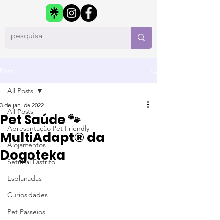
Post
All Posts
3 de jan. de 2022
All Posts
Pet Saúde 🐾
Apresentação Pet Friendly
MultiAdapt® da
Alojamentos
Dogoteka
Setúbal Distrito
Esplanadas
Curiosidades
Pet Passeios