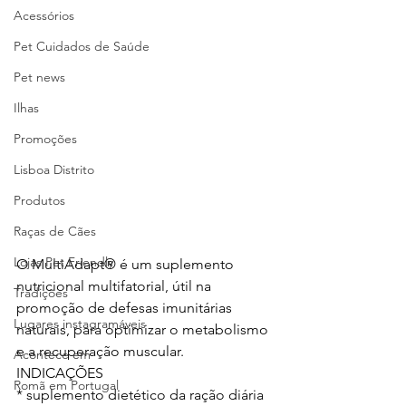
Acessórios
Pet Cuidados de Saúde
Pet news
Ilhas
Promoções
Lisboa Distrito
Produtos
Raças de Cães
Lojas Pet Friendly
O MultiAdapt® é um suplemento 
nutricional multifatorial, útil na 
Tradições
promoção de defesas imunitárias 
Lugares instagramáveis
naturais, para optimizar o metabolismo 
e a recuperação muscular.
Acontece em
INDICAÇÕES
Romã em Portugal
* suplemento dietético da ração diária 