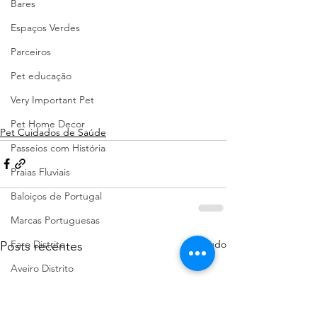
Bares
Espaços Verdes
Parceiros
Pet educação
Very Important Pet
Pet Home Decor
Pet Cuidados de Saúde
Passeios com História
Praias Fluviais
Baloiços de Portugal
Marcas Portuguesas
Ver tudo
Faro Distrito
Posts recentes
Aveiro Distrito
Porto Distrito
Leiria Distrito