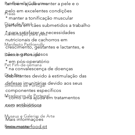
também ajuda a manter a pele e o 
Pet Friendly Collection
pelo em excelentes condições
Praias
* manter a tonificação muscular 
Dicas da Romã
perfeita em cães submetidos a trabalho
* para satisfazer as necessidades 
Alimentação para pets
nutricionais de cachorros em 
Manifesto Petfriendly
crescimento, gestantes e lactantes, e 
cães e gatos idosos
Descobrir Portugal
* em pós-operatório
Pet Fim-de-semana
* na convalescença de doenças 
Dog Spa
debilitantes devido à estimulação das 
defesas imunitárias devido aos seus 
Símbolos de Portugal
componentes específicos
Miradouros de Portugal
* como uma ajuda em tratamentos 
com antibióticos
Amor Incondicional
Museus e Galerias de Arte
Mais informações
www.masterfood.pt
Restaurantes