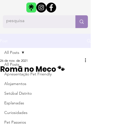
Post
All Posts
26 de nov. de 2021
All Posts
Romã no Meco 🐾
Apresentação Pet Friendly
Alojamentos
Setúbal Distrito
Esplanadas
Curiosidades
Pet Passeios