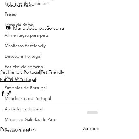
Pet Friendly Collection
concretizado
Praias
Dicas da Romã
📷  Maria João pavão serra
Alimentação para pets
Manifesto Petfriendly
Descobrir Portugal
Pet Fim-de-semana
Pet friendly Portugal
Pet Friendly
Dog Spa
Romã em Portugal
Símbolos de Portugal
Miradouros de Portugal
Amor Incondicional
Museus e Galerias de Arte
Ver tudo
Posts recentes
Restaurantes