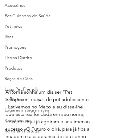
Acessórios
Pet Cuidados de Saúde
Pet news
Ilhas
Promoções
Lisboa Distrito
Produtos
Raças de Cães
Lojas Pet Friendly
A Romã sonha um dia ser “Pet 
Influencer” coisas de pet adolescente  
Tradições
. Estivemos no Meco e eu disse-lhe 
Lugares instagramáveis
que esta rua foi dada em seu nome, 
Acontece em
pois por aqui já agoiram o seu imenso 
sucesso! O Futuro o dirá, para já fica a 
Romã em Portugal
imagem e a esperança de seu sonho 