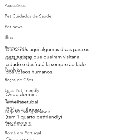
Acessórios
Pet Cuidados de Saúde
Pet news
Ilhas
Promoções
Deixamos aqui algumas dicas para os 
pets turistas que queiram visitar a 
Lisboa Distrito
cidade e desfrutá-la sempre ao lado 
Produtos
dos vossos humanos.
Raças de Cães
Lojas Pet Friendly
Onde dormir :
Tradições
@meliasetubal 
@34guesthouse 
Lugares instagramáveis
(tem 1 quarto petfriendly)
Acontece em
@scshouses 
Romã em Portugal
Onde comer: