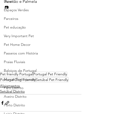
Bares
Azeitão e Palmela
📷 
Espaços Verdes
Parceiros
Pet educação
Very Important Pet
Pet Home Decor
Passeios com História
Praias Fluviais
Baloiços de Portugal
Pet friendly Portugal
Portugal Pet Friendly
Marcas Portuguesas
Portugal Dog Friendly
Setúbal Pet Friendly
Alojamentos
Faro Distrito
Setúbal Distrito
Aveiro Distrito
Porto Distrito
Leiria Distrito