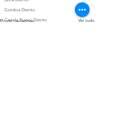
Coimbra Distrito
Castelo Branco Distrito
Ver tudo
Posts recentes
Braga Distrito
Viana do Castelo Distrito
Évora Distrito
Pet Shop
Guarda Distrito
Portalegre Distrito
Beja Distrito
Açores
Sugestões de Cãominhadas
Santarém Distrito
Bragança Distrito