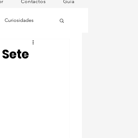
or
Contactos
Guia
Curiosidades
oções
 Sete
ugares instagramáveis
omã
mana
Dog Spa