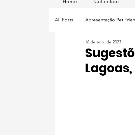
Home
Collection
All Posts
Apresentação Pet Frien
16 de ago. de 2023
Pet Passeios
Acessórios
Sugestõ
Lagoas,
Lisboa Distrito
Produtos
Acontece em
Romã em Po
Alimentação para pets
Man