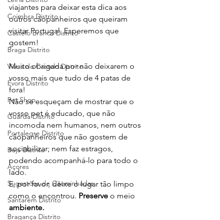
viajantes para deixar esta dica aos 
Coimbra Distrito
outros cãopanheiros que queiram 
visitar Portugal  Esperemos que 
Castelo Branco Distrito
gostem!
Braga Distrito
Muito obrigada por não deixarem o 
Viana do Castelo Distrito
vosso mais que tudo de 4 patas de 
Évora Distrito
fora! 
Pet Shop
Não se esqueçam de mostrar que o 
vosso pet é educado, que não 
Guarda Distrito
incomoda nem humanos, nem outros 
Portalegre Distrito
cãopanheiros que não gostem de 
sociabilizar; nem faz estragos, 
Beja Distrito
podendo acompanhá-lo para todo o 
Açores
lado. 
Sugestões de Cãominhadas
E, por favor, deixe o lugar tão limpo 
como o encontrou. 
Preserve
 o meio 
Santarém Distrito
ambiente. 
Bragança Distrito