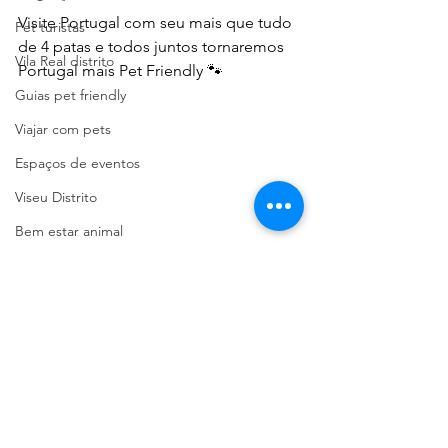
Visite Portugal com seu mais que tudo 
Pet turistas
de 4 patas e todos juntos tornaremos 
Vila Real distrito
Portugal mais Pet Friendly 🐾
Guias pet friendly
Viajar com pets
Espaços de eventos
Viseu Distrito
Bem estar animal
Pet friendly Portugal
Pet Passeios