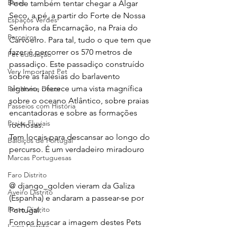
Bares
Pode também tentar chegar a Algar 
Seco, a pé, a partir do Forte de Nossa 
Espaços Verdes
Senhora da Encarnação, na Praia do 
Parceiros
Carvoeiro. Para tal, tudo o que tem que 
fazer é percorrer os 570 metros de 
Pet educação
passadiço. Este passadiço construído 
Very Important Pet
sobre as falésias do barlavento 
algarvio, oferece uma vista magnífica 
Pet Home Decor
sobre o oceano Atlântico, sobre praias 
Passeios com História
encantadoras e sobre as formações 
Praias Fluviais
rochosas. 
Tem locais para descansar ao longo do 
Baloiços de Portugal
percurso. É um verdadeiro miradouro 
Marcas Portuguesas
Faro Distrito
@ django_golden vieram da Galiza 
Aveiro Distrito
(Espanha) e andaram a passear-se por 
Porto Distrito
Portugal.
Fomos buscar a imagem destes Pets 
Leiria Distrito