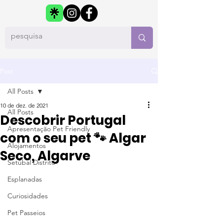
Post
All Posts
10 de dez. de 2021
All Posts
Descobrir Portugal
Apresentação Pet Friendly
com o seu pet 🐾 Algar
Alojamentos
Seco, Algarve
Setúbal Distrito
Esplanadas
Curiosidades
Pet Passeios