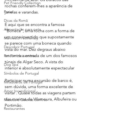
Pet Friendly Collection
rochas conferem-lhes a aparência de 
Praias
janelas e varandas.
Dicas da Romã
É aqui que se encontra a famosa 
Alimentação para pets
“Boneca”, uma rocha com a forma de 
um cone invertido que supostamente 
Manifesto Petfriendly
se parece com uma boneca quando 
Descobrir Portugal
vista do mar. Dez degraus abaixo 
encontra a entrada de um dos famosos 
Pet Fim-de-semana
túneis de Algar Seco. A vista do 
Dog Spa
interior é absolutamente espectacular
Símbolos de Portugal
Participar numa excursão de barco é, 
Miradouros de Portugal
sem dúvida, uma forma excelente de 
Amor Incondicional
visitar . Quase todas as viagens partem 
das marinas de Vilamoura, Albufeira ou 
Museus e Galerias de Arte
Portimão. 
Restaurantes