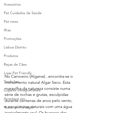
Acessórios
Pet Cuidados de Saúde
Pet news
Ilhas
Promoções
Lisboa Distrito
Produtos
Raças de Cães
Lojas Pet Friendly
No Carvoeiro (Algarve) , encontra-se o 
Tradições
monumento natural Algar Seco. Esta 
maravilha da natureza consiste numa 
Lugares instagramáveis
série de rochas e grutas, esculpidas 
Acontece em
durante centenas de anos pelo vento, 
e por piscinas naturais com uma água 
Romã em Portugal
incrivelmente azul. Os buracos das 