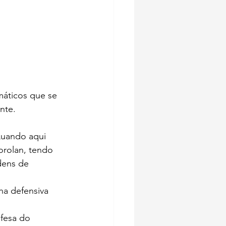
áticos que se 
nte.
Quando aqui 
orolan, tendo 
dens de 
ha defensiva 
fesa do 