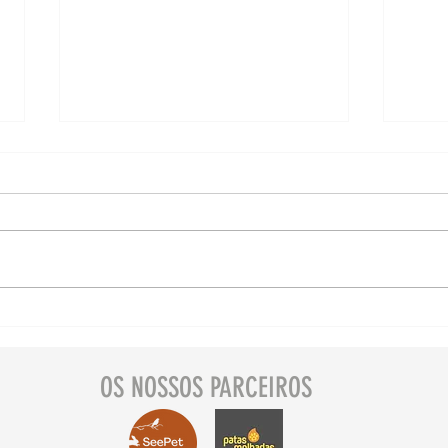
Descubra Portugal com
Dic
o seu pet 🐾 Elvas
Port
Pinh
OS NOSSOS PARCEIROS