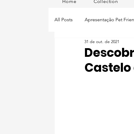
Home
Collection
All Posts
Apresentação Pet Frien
31 de out. de 2021
Pet Passeios
Acessórios
Descobri
Castelo
Lisboa Distrito
Produtos
Acontece em
Romã em Po
Alimentação para pets
Man