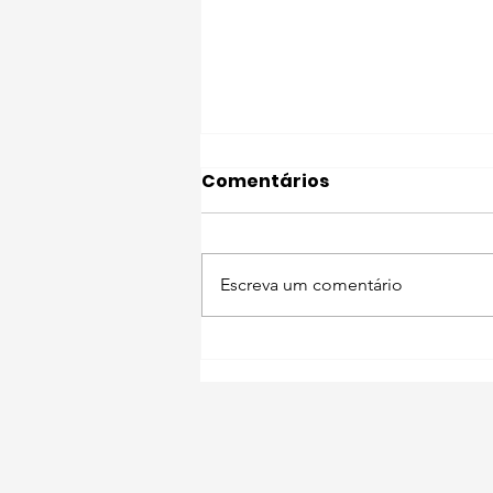
Comentários
Escreva um comentário
Descubra Setúbal com o
seu pet 🐾 Miradouro do
Portinho da Arrábida