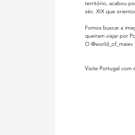
território, acabou p
séc. XIX que orient
Fomos buscar a imag
queiram viajar por Po
O @world_of_maiev  
Visite Portugal com 