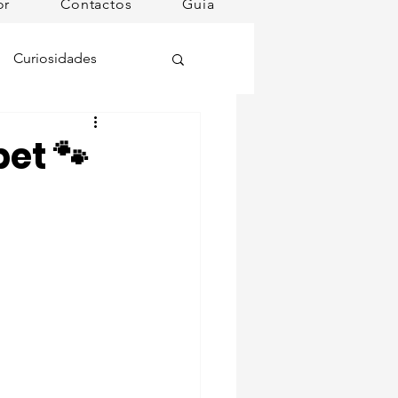
or
Contactos
Guia
Curiosidades
oções
et 🐾
ugares instagramáveis
omã
mana
Dog Spa