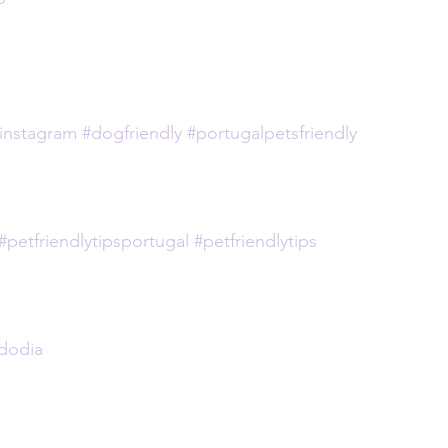
instagram
#dogfriendly
#portugalpetsfriendly
#petfriendlytipsportugal
#petfriendlytips
tdodia