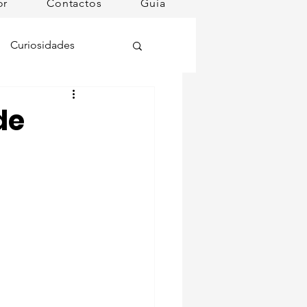
or
Contactos
Guia
Curiosidades
oções
de
ugares instagramáveis
omã
mana
Dog Spa