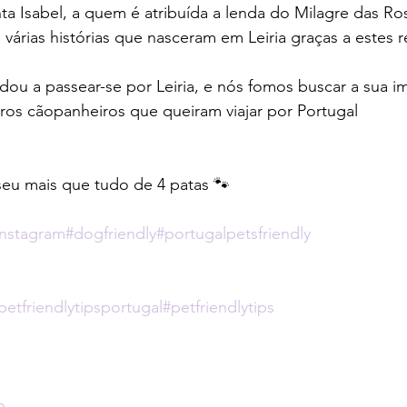
ta Isabel, a quem é atribuída a lenda do Milagre das Ros
várias histórias que nasceram em Leiria graças a estes re
 a passear-se por Leiria, e nós fomos buscar a sua i
tros cãopanheiros que queiram viajar por Portugal 
seu mais que tudo de 4 patas 🐾 
nstagram
#dogfriendly
#portugalpetsfriendly
petfriendlytipsportugal
#petfriendlytips
o