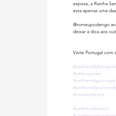
esposa, a Rainha San
esta apenas uma das 
@romeupodengo andou
deixar a dica aos ou
Visite Portugal com 
#petfriendly
#dogsofi
#petsviajantes
#petfriendlyportugal
#petfriendlyturismo
#
#travelwithpets
#petfriendlytravel
#viagemcomcachorr