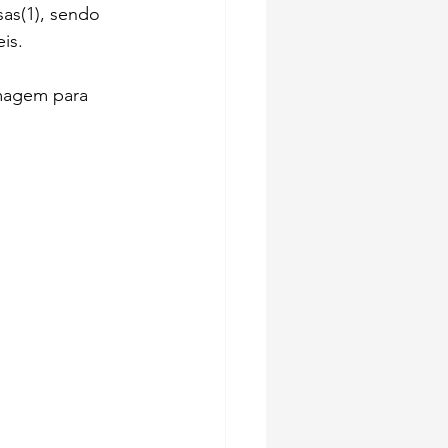
as(1), sendo 
is.
magem para 