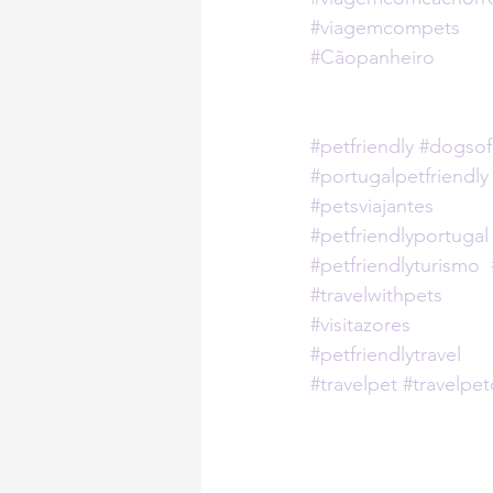
#viagemcompets
#Cãopanheiro
#petfriendly
#dogsof
#portugalpetfriendly
#petsviajantes
#petfriendlyportugal
#petfriendlyturismo
#travelwithpets
#visitazores
#petfriendlytravel
#travelpet
#travelpe