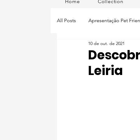
Home
Collection
All Posts
Apresentação Pet Frien
10 de out. de 2021
Pet Passeios
Acessórios
Descobri
Leiria
Lisboa Distrito
Produtos
Acontece em
Romã em Po
Alimentação para pets
Man