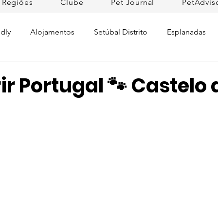
Regiões
Clube
Pet Journal
PetAdvis
dly
Alojamentos
Setúbal Distrito
Esplanadas
Pet Cuidados de Saúde
Pet news
Ilhas
Prom
r Portugal 🐾 Castelo 
Raças de Cães
Lojas Pet Friendly
Tradições
L
rtugal
Pet Friendly Collection
Praias
Dicas da R
ifesto Petfriendly
Descobrir Portugal
Pet Fim-de-se