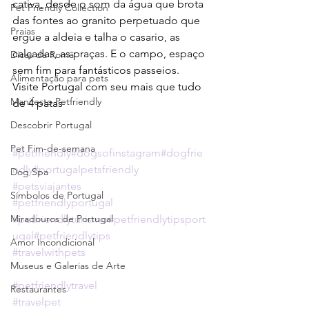
cativa, desde o som da água que brota 
Pet Friendly Collection
das fontes ao granito perpetuado que 
Praias
ergue a aldeia e talha o casario, as 
calçadas, as praças. E o campo, espaço 
Dicas da Romã
sem fim para fantásticos passeios.
Alimentação para pets
Visite Portugal com seu mais que tudo 
Manifesto Petfriendly
de 4 patas 
Descobrir Portugal
Pet Fim-de-semana
#petfriendly
#dogsofinstagram
#dogfrie
ndly
#portugalpetsfriendly
Dog Spa
#petsviajantes
Símbolos de Portugal
#petfriendlyportugal
Miradouros de Portugal
#petfriendlyturismo
#petfriendlytipsport
ugal
#petfriendlytips
Amor Incondicional
#travelwithpets
Museus e Galerias de Arte
#petfriendlytravel
Restaurantes
#travelpet