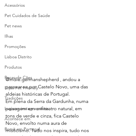
Acessórios
Pet Cuidados de Saúde
Pet news
Ilhas
Promoções
Lisboa Distrito
Produtos
Raças de Cães
@indie.germanshepherd , andou a 
passear-se por Castelo Novo, uma das 
Lojas Pet Friendly
aldeias históricas de Portugal.  
Tradições
Em plena da Serra da Gardunha, numa 
Lugares instagramáveis
paisagem em anfiteatro natural, em 
tons de verde e cinza, fica Castelo 
Acontece em
Novo, envolto numa aura de 
Romã em Portugal
misticismo. Tudo nos inspira, tudo nos 