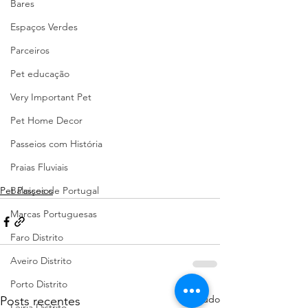
Bares
Espaços Verdes
Parceiros
Pet educação
Very Important Pet
Pet Home Decor
Passeios com História
Praias Fluviais
Baloiços de Portugal
Pet Passeios
Marcas Portuguesas
Faro Distrito
Aveiro Distrito
Porto Distrito
Ver tudo
Posts recentes
Leiria Distrito