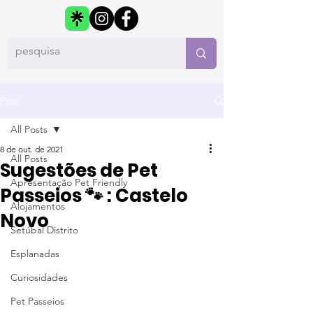
Post
All Posts
8 de out. de 2021
All Posts
Sugestões de Pet
Apresentação Pet Friendly
Passeios 🐾 : Castelo
Alojamentos
Novo
Setúbal Distrito
Esplanadas
Curiosidades
Pet Passeios