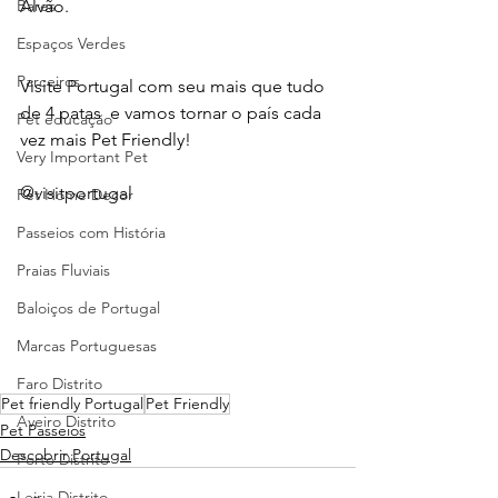
Bares
Alvão.
Espaços Verdes
Parceiros
Visite Portugal com seu mais que tudo 
de 4 patas  e vamos tornar o país cada 
Pet educação
vez mais Pet Friendly!
Very Important Pet
@visitportugal
Pet Home Decor
Passeios com História
Praias Fluviais
Baloiços de Portugal
Marcas Portuguesas
Faro Distrito
Pet friendly Portugal
Pet Friendly
Aveiro Distrito
Pet Passeios
Descobrir Portugal
Porto Distrito
Leiria Distrito