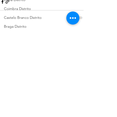
Coimbra Distrito
Castelo Branco Distrito
Braga Distrito
Ver tudo
Posts recentes
Viana do Castelo Distrito
Évora Distrito
Pet Shop
Guarda Distrito
Portalegre Distrito
Beja Distrito
Açores
Sugestões de Cãominhadas
Santarém Distrito
Bragança Distrito