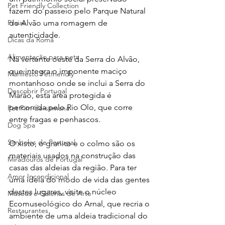
Pet Friendly Collection
fazem do passeio pelo Parque Natural 
Praias
do Alvão uma romagem de 
autenticidade.
Dicas da Romã
Alimentação para pets
Na vertente oeste da Serra do Alvão, 
que integra o imponente maciço 
Manifesto Petfriendly
montanhoso onde se inclui a Serra do 
Descobrir Portugal
Marão, esta área protegida é 
percorrida pelo Rio Olo, que corre 
Pet Fim-de-semana
entre fragas e penhascos.
Dog Spa
Símbolos de Portugal
O xisto, o granito e o colmo são os 
materiais usados na construção das 
Miradouros de Portugal
casas das aldeias da região. Para ter 
Amor Incondicional
uma ideia do modo de vida das gentes 
destes lugares, visite o núcleo 
Museus e Galerias de Arte
Ecomuseológico do Arnal, que recria o 
Restaurantes
ambiente de uma aldeia tradicional do 