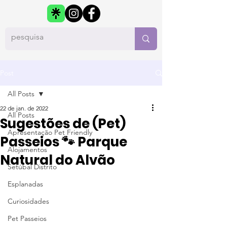
Post
All Posts
22 de jan. de 2022
All Posts
Sugestões de (Pet)
Apresentação Pet Friendly
Passeios 🐾 Parque
Alojamentos
Natural do Alvão
Setúbal Distrito
Esplanadas
Curiosidades
Pet Passeios