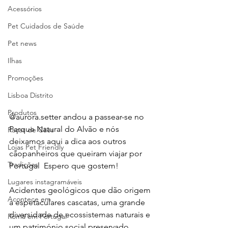
Acessórios
Pet Cuidados de Saúde
Pet news
Ilhas
Promoções
Lisboa Distrito
Produtos
@aurora.setter andou a passear-se no 
Parque Natural do Alvão e nós 
Raças de Cães
deixamos aqui a dica aos outros 
Lojas Pet Friendly
cãopanheiros que queiram viajar por 
Tradições
Portugal  Espero que gostem!
Lugares instagramáveis
Acidentes geológicos que dão origem 
Acontece em
a espetaculares cascatas, uma grande 
diversidade de ecossistemas naturais e 
Romã em Portugal
um património social preservado 