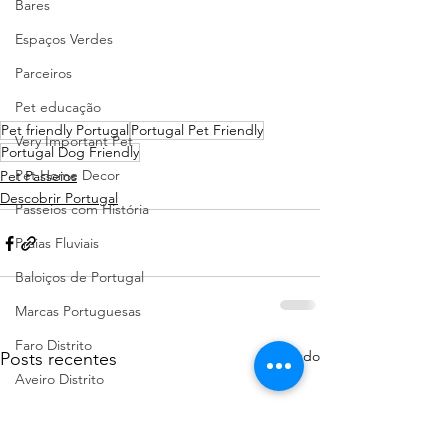
Bares
Espaços Verdes
Parceiros
Pet educação
Pet friendly Portugal
Portugal Pet Friendly
Very Important Pet
Portugal Dog Friendly
Pet Home Decor
Pet Passeios
Descobrir Portugal
Passeios com História
Praias Fluviais
Baloiços de Portugal
Marcas Portuguesas
Faro Distrito
Ver tudo
Posts recentes
Aveiro Distrito
Porto Distrito
Leiria Distrito