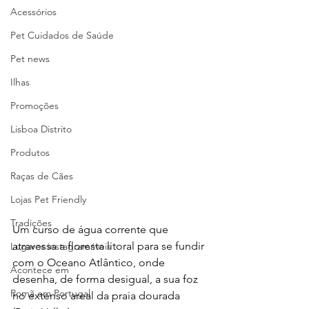
Acessórios
Pet Cuidados de Saúde
Pet news
Ilhas
Promoções
Lisboa Distrito
Produtos
Raças de Cães
Lojas Pet Friendly
Tradições
Um curso de água corrente que 
atravessa a floresta litoral para se fundir 
Lugares instagramáveis
com o Oceano Atlântico, onde 
Acontece em
desenha, de forma desigual, a sua foz 
Romã em Portugal
no extenso areal da praia dourada 