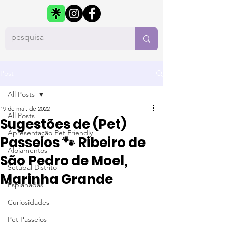
Post
All Posts
19 de mai. de 2022
All Posts
Sugestões de (Pet)
Apresentação Pet Friendly
Passeios 🐾 Ribeiro de
Alojamentos
São Pedro de Moel,
Setúbal Distrito
Marinha Grande
Esplanadas
Curiosidades
Pet Passeios