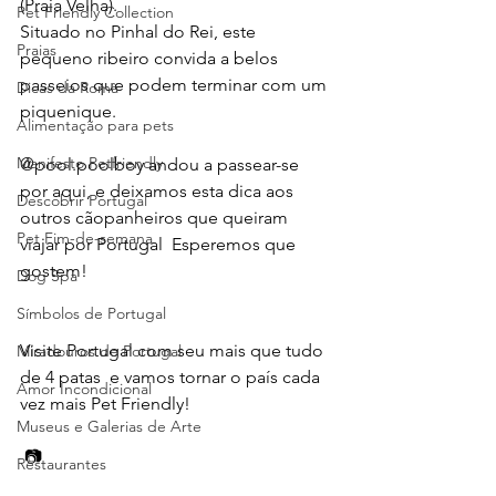
(Praia Velha). 
Pet Friendly Collection
Situado no Pinhal do Rei, este 
Praias
pequeno ribeiro convida a belos 
passeios que podem terminar com um 
Dicas da Romã
piquenique. 
Alimentação para pets
Manifesto Petfriendly
@pool.poolboy andou a passear-se 
por aqui, e deixamos esta dica aos 
Descobrir Portugal
outros cãopanheiros que queiram 
Pet Fim-de-semana
viajar por Portugal  Esperemos que 
gostem!
Dog Spa
Símbolos de Portugal
Visite Portugal com seu mais que tudo 
Miradouros de Portugal
de 4 patas  e vamos tornar o país cada 
Amor Incondicional
vez mais Pet Friendly!
Museus e Galerias de Arte
📷 
Restaurantes