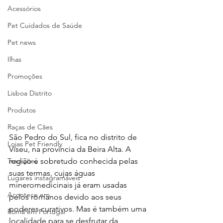
Acessórios
Pet Cuidados de Saúde
Pet news
Ilhas
Promoções
Lisboa Distrito
Produtos
Raças de Cães
São Pedro do Sul, fica no distrito de 
Lojas Pet Friendly
Viseu, na província da Beira Alta. A 
região é sobretudo conhecida pelas 
Tradições
suas termas, cujas águas 
Lugares instagramáveis
mineromedicinais já eram usadas 
Acontece em
pelos romanos devido aos seus 
poderes curativos. Mas é também uma 
Romã em Portugal
localidade para se desfrutar da 