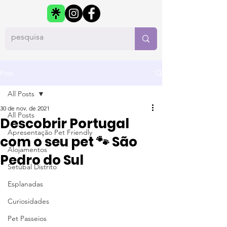
Post
All Posts
30 de nov. de 2021
All Posts
Descobrir Portugal
Apresentação Pet Friendly
com o seu pet 🐾 São
Alojamentos
Pedro do Sul
Setúbal Distrito
Esplanadas
Curiosidades
Pet Passeios