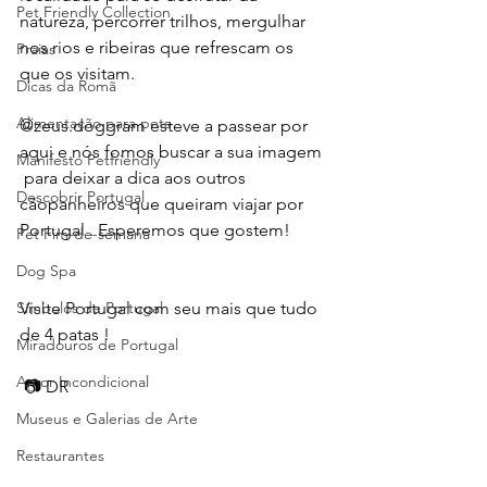
Pet Friendly Collection
natureza, percorrer trilhos, mergulhar 
nos rios e ribeiras que refrescam os 
Praias
que os visitam.
Dicas da Romã
Alimentação para pets
@zeus.doggram esteve a passear por 
aqui e nós fomos buscar a sua imagem 
Manifesto Petfriendly
 para deixar a dica aos outros 
Descobrir Portugal
cãopanheiros que queiram viajar por 
Portugal . Esperemos que gostem!
Pet Fim-de-semana
Dog Spa
Visite Portugal com seu mais que tudo 
Símbolos de Portugal
de 4 patas !
Miradouros de Portugal
Amor Incondicional
 📷 DR
Museus e Galerias de Arte
Restaurantes