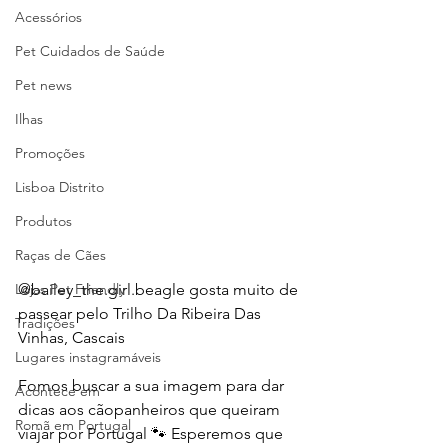
Acessórios
Pet Cuidados de Saúde
Pet news
Ilhas
Promoções
Lisboa Distrito
Produtos
Raças de Cães
Lojas Pet Friendly
@bailey_the.girl.beagle
gosta muito de 
passear pelo Trilho Da Ribeira Das 
Tradições
Vinhas, Cascais
Lugares instagramáveis
Fomos buscar a sua imagem para dar 
Acontece em
dicas aos cãopanheiros que queiram 
Romã em Portugal
viajar por Portugal 🐾 Esperemos que 