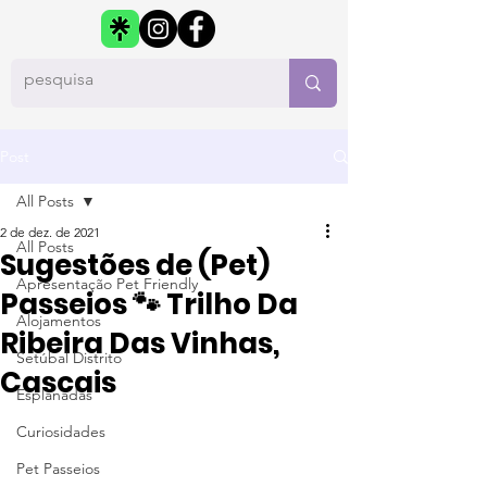
Post
All Posts
2 de dez. de 2021
All Posts
Sugestões de (Pet)
Apresentação Pet Friendly
Passeios 🐾 Trilho Da
Alojamentos
Ribeira Das Vinhas,
Setúbal Distrito
Cascais
Esplanadas
Curiosidades
Pet Passeios