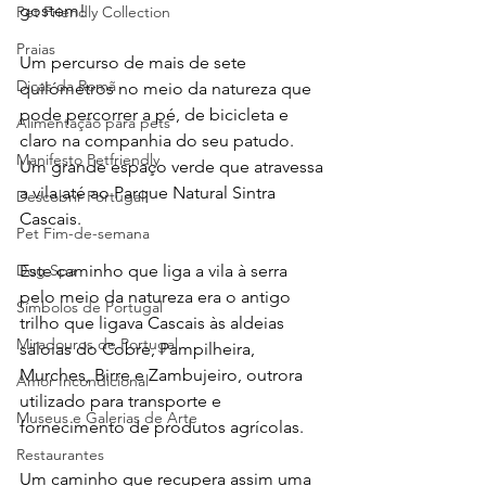
gostem!
Pet Friendly Collection
Praias
Um percurso de mais de sete 
Dicas da Romã
quilómetros no meio da natureza que 
pode percorrer a pé, de bicicleta e 
Alimentação para pets
claro na companhia do seu patudo.
Manifesto Petfriendly
Um grande espaço verde que atravessa 
a vila até ao Parque Natural Sintra 
Descobrir Portugal
Cascais. 
Pet Fim-de-semana
Dog Spa
Este caminho que liga a vila à serra 
pelo meio da natureza era o antigo 
Símbolos de Portugal
trilho que ligava Cascais às aldeias 
Miradouros de Portugal
saloias do Cobre, Pampilheira, 
Murches, Birre e Zambujeiro, outrora 
Amor Incondicional
utilizado para transporte e 
Museus e Galerias de Arte
fornecimento de produtos agrícolas.
Restaurantes
Um caminho que recupera assim uma 