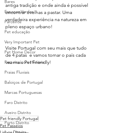
Bares
antiga tradição e onde ainda é possível 
Espaços Verdes
encontrar ovelhas a pastar. Uma 
verdadeira experiência na natureza em 
Parceiros
pleno espaço urbano!
Pet educação
Very Important Pet
Visite Portugal com seu mais que tudo 
Pet Home Decor
de 4 patas  e vamos tornar o país cada 
Passeios com História
vez mais Pet Friendly!
Praias Fluviais
Baloiços de Portugal
Marcas Portuguesas
Faro Distrito
Aveiro Distrito
Pet friendly Portugal
Porto Distrito
Pet Passeios
Lisboa Distrito
Leiria Distrito