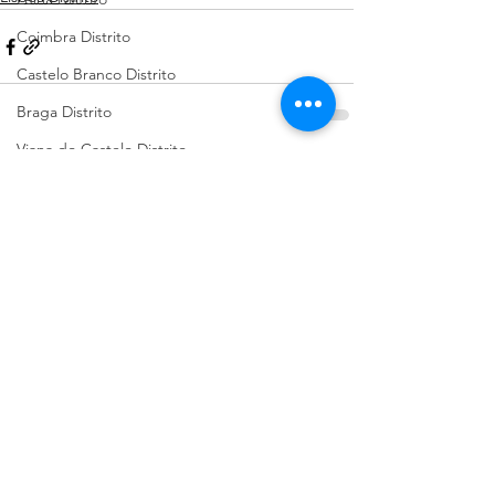
Coimbra Distrito
Castelo Branco Distrito
Braga Distrito
Viana do Castelo Distrito
Ver tudo
Posts recentes
Évora Distrito
Pet Shop
Guarda Distrito
Portalegre Distrito
Beja Distrito
Açores
Sugestões de Cãominhadas
Santarém Distrito
Bragança Distrito