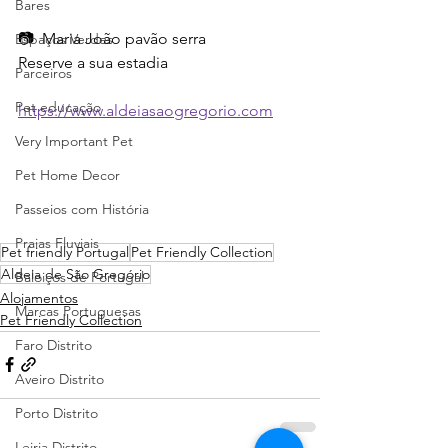
Bares
📷  Maria João pavão serra
Espaços Verdes
Reserve a sua estadia
Parceiros
Pet educação
https://www.aldeiasaogregorio.com
Very Important Pet
Pet Home Decor
Passeios com História
Praias Fluviais
Pet friendly Portugal
Pet Friendly Collection
Aldeia de São Gregório
Baloiços de Portugal
Alojamentos
Marcas Portuguesas
Pet Friendly Collection
Faro Distrito
Aveiro Distrito
Porto Distrito
Leiria Distrito