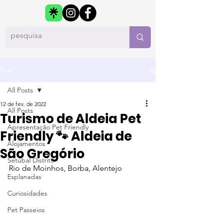
Post
All Posts
12 de fev. de 2022
All Posts
Turismo de Aldeia Pet
Apresentação Pet Friendly
Friendly 🐾 Aldeia de
Alojamentos
São Gregório
Setúbal Distrito
Rio de Moinhos, Borba, Alentejo
Esplanadas
Curiosidades
Pet Passeios