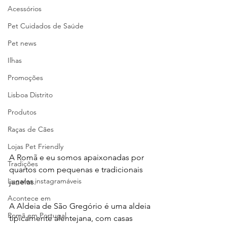
Acessórios
Pet Cuidados de Saúde
Pet news
Ilhas
Promoções
Lisboa Distrito
Produtos
Raças de Cães
Lojas Pet Friendly
A Romã e eu somos apaixonadas por 
Tradições
quartos com pequenas e tradicionais 
Lugares instagramáveis
janelas. 
Acontece em
A Aldeia de São Gregório é uma aldeia 
Romã em Portugal
tipicamente alentejana, com casas 