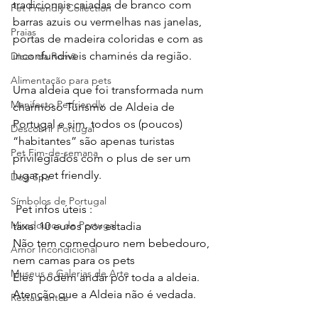
tradicionais caiadas de branco com 
Pet Friendly Collection
barras azuis ou vermelhas nas janelas, 
Praias
portas de madeira coloridas e com as 
inconfundíveis chaminés da região.
Dicas da Romã
Alimentação para pets
Uma aldeia que foi transformada num 
Manifesto Petfriendly
charmoso Turismo de Aldeia de 
Portugal e sim, todos os (poucos) 
Descobrir Portugal
“habitantes” são apenas turistas 
Pet Fim-de-semana
privilegiados com o plus de ser um 
lugar pet friendly.
Dog Spa
Símbolos de Portugal
 Pet infos úteis :
Miradouros de Portugal
taxa: 10 euros por estadia
Não tem comedouro nem bebedouro, 
Amor Incondicional
nem camas para os pets 
Museus e Galerias de Arte
Eles  podem andar por toda a aldeia. 
Atenção que a Aldeia não é vedada.
Restaurantes