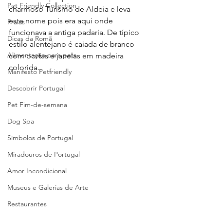
Pet Friendly Collection
charmoso Turismo de Aldeia e leva 
este nome pois era aqui onde 
Praias
funcionava a antiga padaria. De típico 
Dicas da Romã
estilo alentejano é caiada de branco 
Alimentação para pets
com portas e janelas em madeira 
colorida.
Manifesto Petfriendly
Descobrir Portugal
Pet Fim-de-semana
Dog Spa
Símbolos de Portugal
Miradouros de Portugal
Amor Incondicional
Museus e Galerias de Arte
Restaurantes