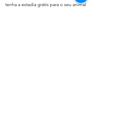
tenha a estadia grátis para o seu animal 
de estimação (exclusivo da Petfriendly) 
Preços desde 50 euros / noite
 Pet infos úteis :
 os pets podem andar por toda a 
aldeia. 
Atenção que a mesma não é vedada.
Não tem comedouro nem bebedouro, 
nem camas para os pets 
📷  Maria João pavão serra
Reserve a sua estadia