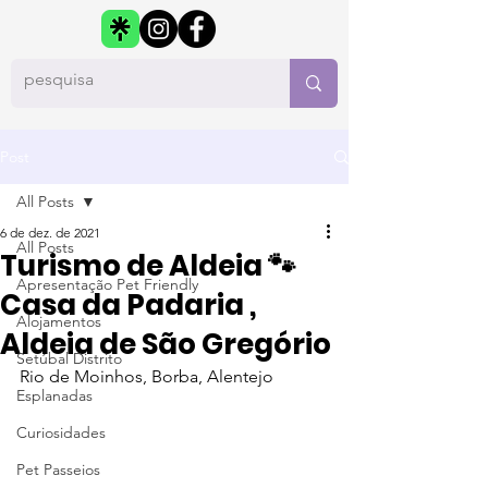
Post
All Posts
6 de dez. de 2021
All Posts
Turismo de Aldeia 🐾
Apresentação Pet Friendly
Casa da Padaria ,
Alojamentos
Aldeia de São Gregório
Setúbal Distrito
Rio de Moinhos, Borba, Alentejo
Esplanadas
Curiosidades
Pet Passeios