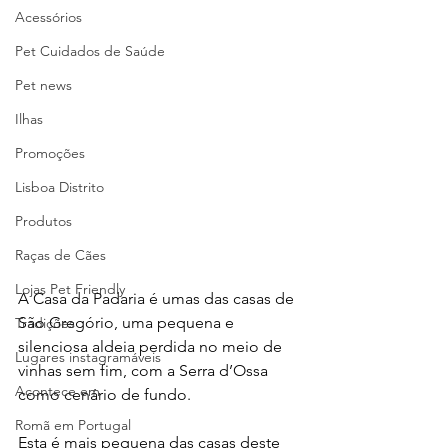
Acessórios
Pet Cuidados de Saúde
Pet news
Ilhas
Promoções
Lisboa Distrito
Produtos
Raças de Cães
Lojas Pet Friendly
A Casa da Padaria é umas das casas de 
São Gregório, uma pequena e 
Tradições
silenciosa aldeia perdida no meio de 
Lugares instagramáveis
vinhas sem fim, com a Serra d’Ossa 
Acontece em
como cenário de fundo.
Romã em Portugal
Esta é mais pequena das casas deste 