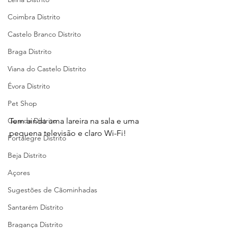
Coimbra Distrito
Castelo Branco Distrito
Braga Distrito
Viana do Castelo Distrito
Évora Distrito
Pet Shop
Guarda Distrito
Tem ainda uma lareira na sala e uma 
pequena televisão e claro Wi-Fi!
Portalegre Distrito
Beja Distrito
Açores
Sugestões de Cãominhadas
Santarém Distrito
Bragança Distrito