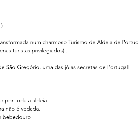
 )
transformada num charmoso Turismo de Aldeia de Portuga
nas turistas privilegiados) .
e São Gregório, uma das jóias secretas de Portugal!
r por toda a aldeia. 
a não é vedada.
m bebedouro