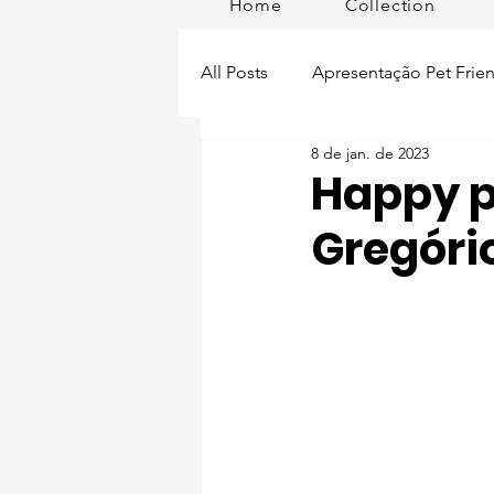
Home
Collection
All Posts
Apresentação Pet Frien
8 de jan. de 2023
Pet Passeios
Acessórios
Happy pe
Gregório
Lisboa Distrito
Produtos
Acontece em
Romã em Po
Alimentação para pets
Man