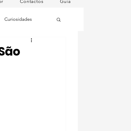
or
Contactos
Guia
Curiosidades
oções
 São
ugares instagramáveis
omã
mana
Dog Spa