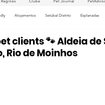
Regiões
Clube
Pet Journal
PetAdvis
dly
Alojamentos
Setúbal Distrito
Esplanadas
Pet Cuidados de Saúde
Pet news
Ilhas
Prom
t clients 🐾 Aldeia de
, Rio de Moinhos
Raças de Cães
Lojas Pet Friendly
Tradições
L
rtugal
Pet Friendly Collection
Praias
Dicas da R
ifesto Petfriendly
Descobrir Portugal
Pet Fim-de-se