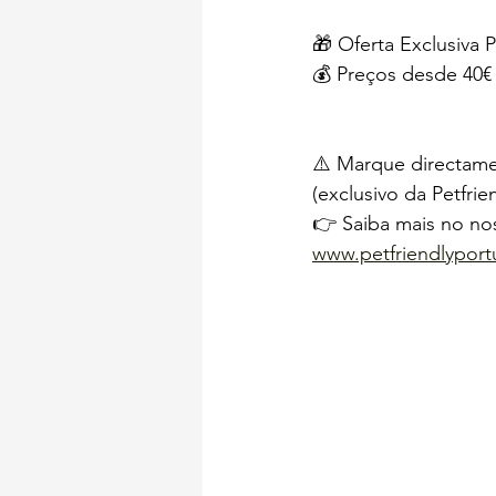
🎁 Oferta Exclusiva P
💰 Preços desde 40€ 
⚠️ Marque directame
(exclusivo da Petfrien
👉 Saiba mais no nos
www.petfriendlypor