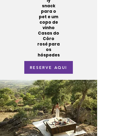
ly
snack
para o
pet e um
copo de
vinho
Casas do
Côro
rosé para
os
hóspedes
RESERVE AQUI