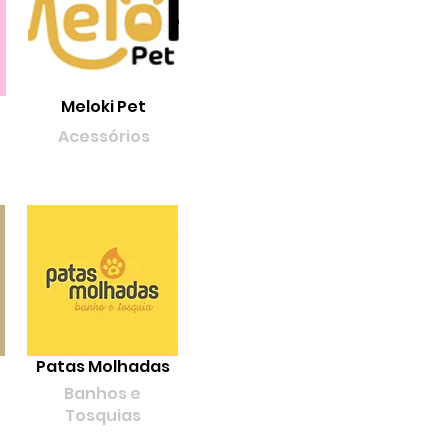
Meloki Pet
Acessórios
Patas Molhadas
Banhos e
Tosquias