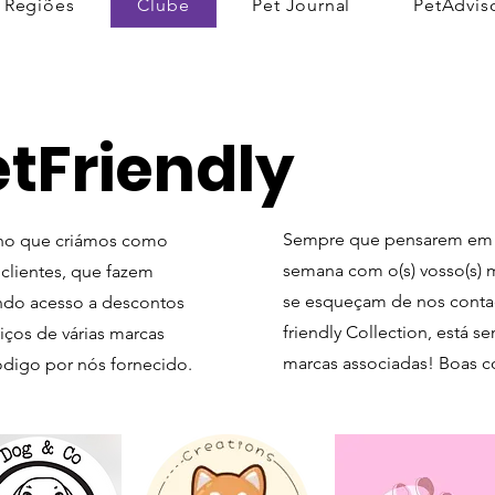
Regiões
Clube
Pet Journal
PetAdvis
tFriendly
Sempre que pensarem em vi
nho que criámos como
semana com o(s) vosso(s) 
clientes, que fazem
se esqueçam de nos contact
tendo acesso a descontos
friendly Collection, está s
iços de várias marcas
marcas associadas! Boas 
ódigo por nós fornecido.