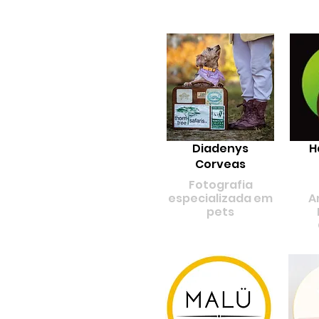
Diadenys
H
Corveas
Fotografia
especializada em
A
pets