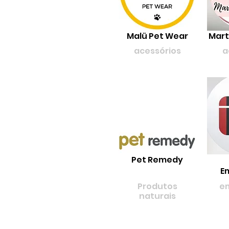
Malü Pet Wear
Mart
acessórios
a
Pet Remedy
E
Produtos
e
naturais