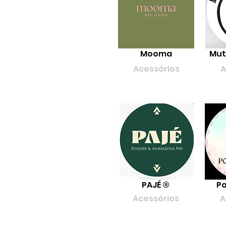
Mooma
Mut
Acessórios
A
PAJÉ ®
Po
Acessórios
A