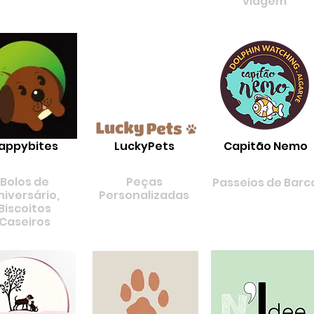
viagem
appybites
LuckyPets
Capitão Nemo
Bolos de
Peças
Passeios de Barc
niversário,
Personalizadas
Biscoitos
Caseiros