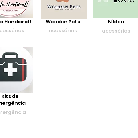
a Handicraft
Wooden Pets
N’Idee
cessórios
acessórios
acessórios
Kits de
mergência
mergência