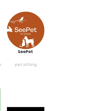
SeePet
o
pet sitting