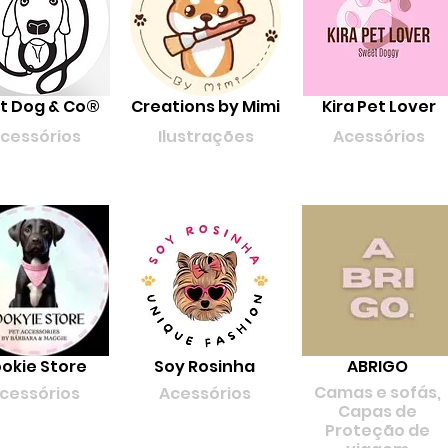
t Dog & Co®
Creations by Mimi
Kira Pet Lover
cessórios
Ilustrações
Acessórios
okie Store
Soy Rosinha
ABRIGO
Camas e sofás,
cessórios
Acessórios
Capas de
Proteção de