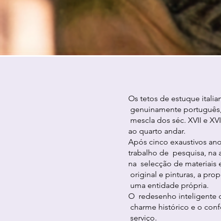
Os tetos de estuque italia
genuinamente português, u
mescla dos séc. XVII e XVI
ao quarto andar.
Após cinco exaustivos an
trabalho de pesquisa, na 
na selecção de materiais e
original e pinturas, a pro
uma entidade própria.
O redesenho inteligente d
charme histórico e o con
serviço.