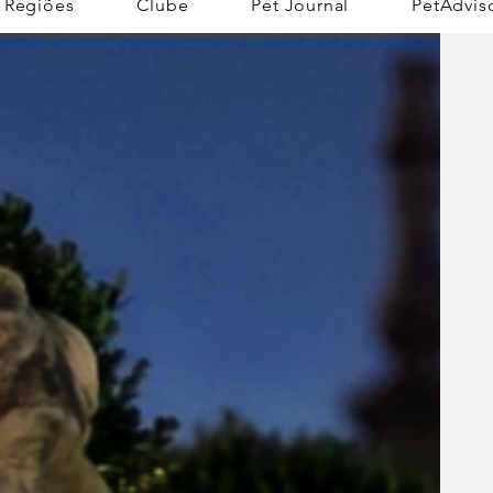
Regiões
Clube
Pet Journal
PetAdvis