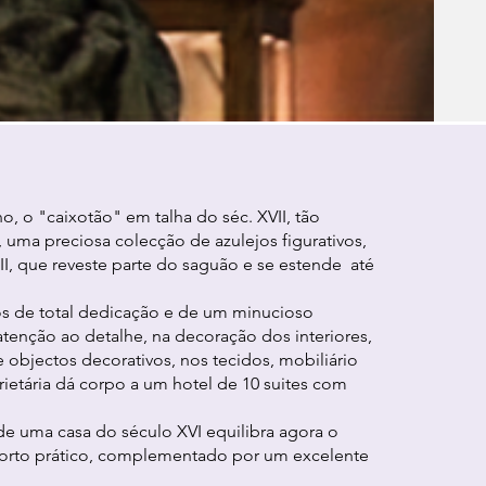
no, o "caixotão" em talha do séc. XVII, tão
ma preciosa colecção de azulejos figurativos,
II, que reveste parte do saguão e se estende até
os de total dedicação e de um minucioso
atenção ao detalhe, na decoração dos interiores,
 objectos decorativos, nos tecidos, mobiliário
prietária dá corpo a um hotel de 10 suites com
e uma casa do século XVI equilibra agora o
forto prático, complementado por um excelente