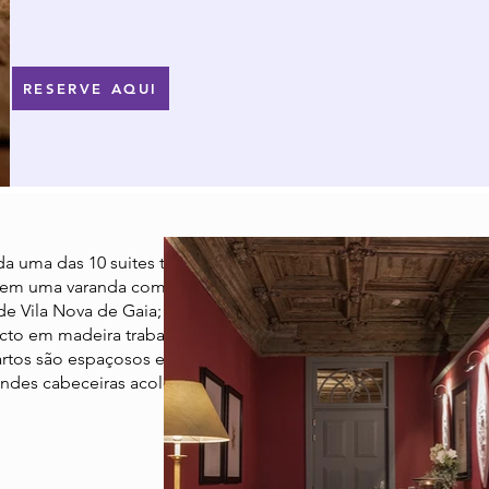
RESERVE AQUI
a uma das 10 suites tem layout e design
 tem uma varanda com vista para a cidade
de Vila Nova de Gaia; a 2 tem um pátio
ecto em madeira trabalhada. Os
rtos são espaçosos e o design interior
grandes cabeceiras acolchoadas e uma