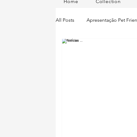
Home
Collection
All Posts
Apresentação Pet Frien
Pet Passeios
Acessórios
Lisboa Distrito
Produtos
Acontece em
Romã em Po
Alimentação para pets
Man