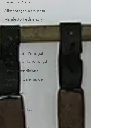
Dicas da Romã
Alimentação para pets
Manifesto Petfriendly
Descobrir Portugal
Pet Fim-de-semana
Dog Spa
Símbolos de Portugal
Miradouros de Portugal
Amor Incondicional
Museus e Galerias de
Arte
Restaurantes
Bares
Espaços Verdes
Parceiros
Pet educação