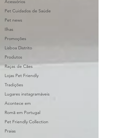
Acessórios
Pet Cuidados de Saúde
Pet news
Ilhas
Promoções
Lisboa Distrito
Produtos
Raças de Cães
Lojas Pet Friendly
Tradições
Lugares instagramáveis
Acontece em
Romã em Portugal
Pet Friendly Collection
Praias