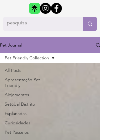
Pet Journal
Pet Friendly Collection
All Posts
Apresentação Pet
Friendly
Alojamentos
Setúbal Distrito
Esplanadas
Curiosidades
Pet Passeios