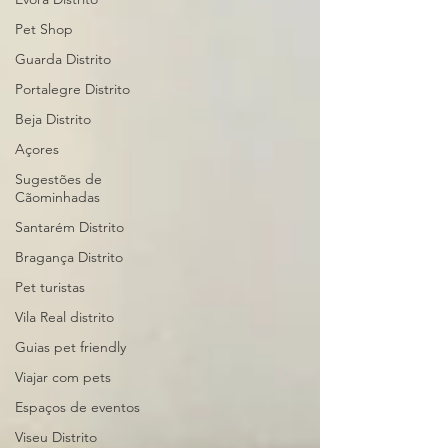
Pet Shop
Guarda Distrito
Portalegre Distrito
Beja Distrito
Açores
Sugestões de
Cãominhadas
Santarém Distrito
Bragança Distrito
Pet turistas
Vila Real distrito
Guias pet friendly
Viajar com pets
Espaços de eventos
Viseu Distrito