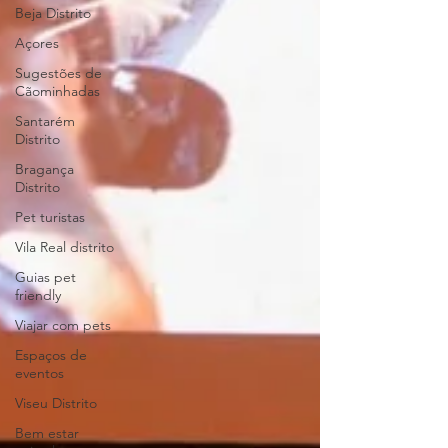
Beja Distrito
Açores
Sugestões de
Cãominhadas
Santarém
Distrito
Bragança
Distrito
Pet turistas
Vila Real distrito
Guias pet
friendly
Viajar com pets
Espaços de
eventos
Viseu Distrito
Bem estar