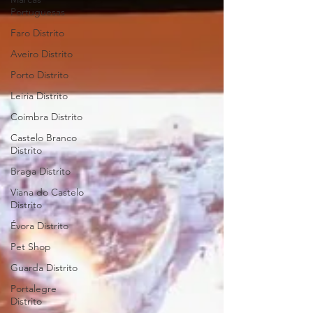
Portuguesas
Faro Distrito
Aveiro Distrito
Porto Distrito
Leiria Distrito
Coimbra Distrito
Castelo Branco
Distrito
Braga Distrito
Viana do Castelo
Distrito
Évora Distrito
Pet Shop
Guarda Distrito
Portalegre
Distrito