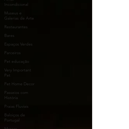
Incondicional
Museus e
Galerias de Arte
Restaurantes
Bares
Espaços Verdes
Parceiros
Pet educação
Very Important
Pet
Pet Home Decor
Passeios com
História
Praias Fluviais
Baloiços de
Portugal
Marcas