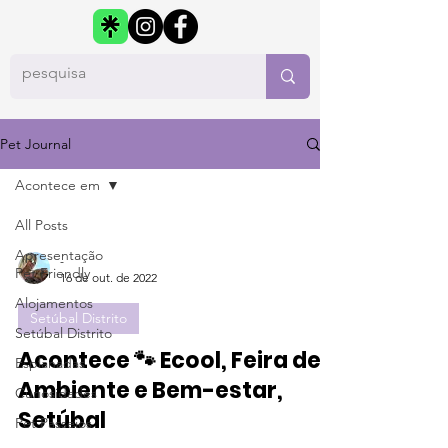
Pet Journal
Acontece em
All Posts
Apresentação
-
Pet Friendly
16 de out. de 2022
Alojamentos
Setúbal Distrito
Setúbal Distrito
Acontece 🐾 Ecool, Feira de
Esplanadas
Ambiente e Bem-estar,
Curiosidades
Setúbal
Pet Passeios