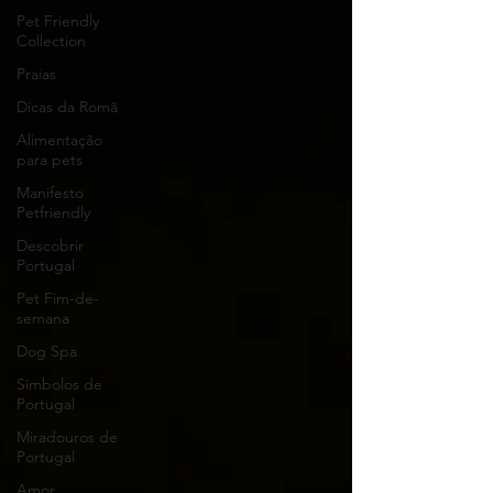
Pet Friendly
Collection
Praias
Dicas da Romã
Alimentação
para pets
Manifesto
Petfriendly
Descobrir
Portugal
Pet Fim-de-
semana
Dog Spa
Símbolos de
Portugal
Miradouros de
Portugal
Amor