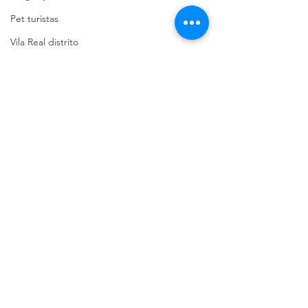
Pet turistas
Vila Real distrito
Pet friendly Portugal
Guias pet friendly
Viajar com pets
Espaços de eventos
Viseu Distrito
Bem estar animal
Ver tudo
Posts recentes