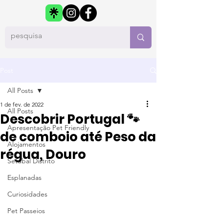
Post
All Posts
1 de fev. de 2022
All Posts
Descobrir Portugal 🐾
Apresentação Pet Friendly
de comboio até Peso da
Alojamentos
régua, Douro
Setúbal Distrito
Esplanadas
Curiosidades
Pet Passeios