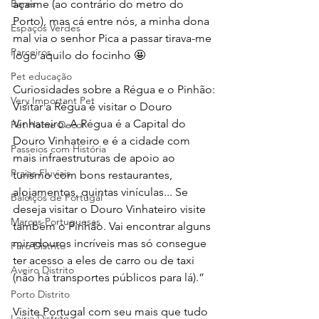
Bares
açaime (ao contrário do metro do 
Porto), mas cá entre nós, a minha dona 
Espaços Verdes
mal via o senhor Pica a passar tirava-me 
Parceiros
logo aquilo do focinho 🤩
.
Pet educação
Curiosidades sobre a Régua e o Pinhão:
Very Important Pet
Visitar a Régua é visitar o Douro 
Vinhateiro. A Régua é a Capital do 
Pet Home Decor
Douro Vinhateiro e é a cidade com 
Passeios com História
mais infraestruturas de apoio ao 
Praias Fluviais
turismo com bons restaurantes, 
alojamentos, quintas vinículas... Se 
Baloiços de Portugal
deseja visitar o Douro Vinhateiro visite 
Marcas Portuguesas
também o Pinhão. Vai encontrar alguns 
miradouros incríveis mas só consegue 
Faro Distrito
ter acesso a eles de carro ou de taxi 
Aveiro Distrito
(não há transportes públicos para lá).”
Porto Distrito
Visite Portugal com seu mais que tudo 
Leiria Distrito