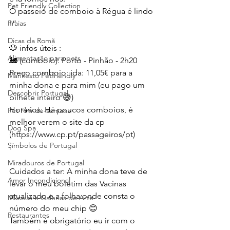
Pet Friendly Collection
O passeio de comboio à Régua é lindo 
Praias
!”
Dicas da Romã
🐶 infos úteis :
Alimentação para pets
🚂 (comboio): Porto - Pinhão - 2h20
Preço comboio: ida: 11,05€ para a 
Manifesto Petfriendly
minha dona e para mim (eu pago um 
Descobrir Portugal
bilhete inteiro 😅)
Horários: Há poucos comboios, é 
Pet Fim-de-semana
melhor verem o site da cp 
Dog Spa
(https://www.cp.pt/passageiros/pt)
Símbolos de Portugal
.
Miradouros de Portugal
Cuidados a ter: A minha dona teve de 
Amor Incondicional
levar o meu boletim das Vacinas 
atualizado e a folha onde consta o 
Museus e Galerias de Arte
número do meu chip 😊
Restaurantes
Também é obrigatório eu ir com o 