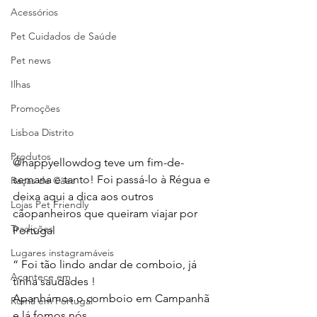
Acessórios
Pet Cuidados de Saúde
Pet news
Ilhas
Promoções
Lisboa Distrito
Produtos
@happyellowdog
 t
eve um fim-de-
semana e tanto! Foi passá-lo à Régua e 
Raças de Cães
deixa aqui a dica aos outros 
Lojas Pet Friendly
cãopanheiros que queiram viajar por 
Tradições
Portugal 
Lugares instagramáveis
“ Foi tão lindo andar de comboio, já 
Acontece em
tinha saudades !
Apanhámos o comboio em Campanhã 
Romã em Portugal
e lá fomos nós.