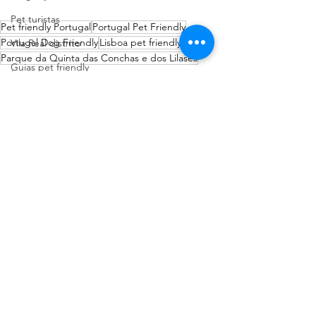
Pet turistas
Pet friendly Portugal
Portugal Pet Friendly
Portugal Dog Friendly
Lisboa pet friendly
Vila Real distrito
Parque da Quinta das Conchas e dos Lilases
Guias pet friendly
Lisboa Distrito
Espaços Verdes
Viajar com pets
Espaços de eventos
Viseu Distrito
Bem estar animal
Ver tudo
Posts recentes