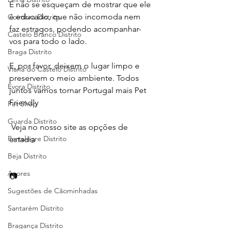
E não se esqueçam de mostrar que ele 
é educado, que não incomoda nem 
Coimbra Distrito
faz estragos, podendo acompanhar-
Castelo Branco Distrito
vos para todo o lado. 
Braga Distrito
E, por favor, deixem o lugar limpo e 
Viana do Castelo Distrito
preservem o meio ambiente. Todos 
Évora Distrito
juntos vamos tornar Portugal mais Pet 
Friendly 
Pet Shop
Guarda Distrito
 Veja no nosso site as opções de 
Portalegre Distrito
estadia
Beja Distrito
Açores
📷  
Sugestões de Cãominhadas
Santarém Distrito
Bragança Distrito