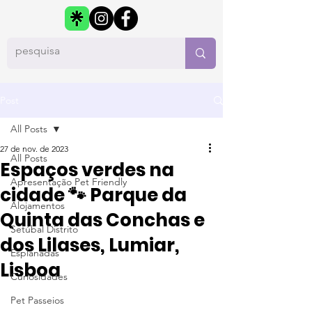
Post
All Posts
27 de nov. de 2023
All Posts
Espaços verdes na
Apresentação Pet Friendly
cidade 🐾 Parque da
Alojamentos
Quinta das Conchas e
Setúbal Distrito
dos Lilases, Lumiar,
Esplanadas
Lisboa
Curiosidades
Pet Passeios