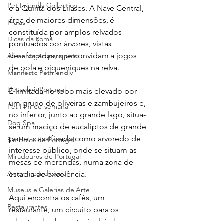
Pet Friendly Collection
e a Quinta dos Lilases. A Nave Central, 
área de maiores dimensões, é 
Praias
constituída por amplos relvados 
Dicas da Romã
pontuados por árvores, vistas 
desafogadas, que convidam a jogos 
Alimentação para pets
de bola e piqueniques na relva. 
Manifesto Petfriendly
Descobrir Portugal
É limitada no topo mais elevado por 
um grupo de oliveiras e zambujeiros e, 
Pet Fim-de-semana
no inferior, junto ao grande lago, situa-
Dog Spa
se um maciço de eucaliptos de grande 
porte, classificado como arvoredo de 
Símbolos de Portugal
interesse público, onde se situam as 
Miradouros de Portugal
mesas de merendas, numa zona de 
Amor Incondicional
estadia de excelência.
Museus e Galerias de Arte
Aqui encontra os cafés, um 
Restaurantes
restaurante, um circuito para os 