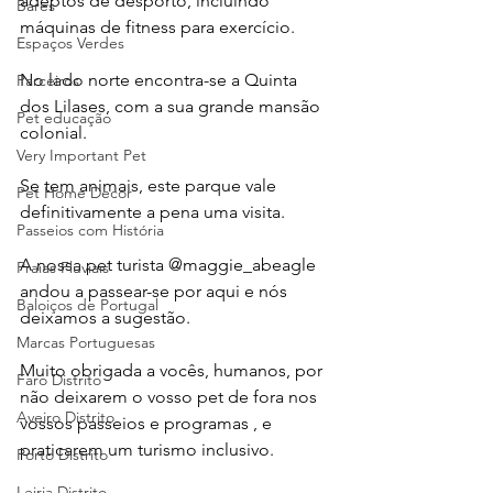
adeptos de desporto, incluindo 
Bares
máquinas de fitness para exercício. 
Espaços Verdes
No lado norte encontra-se a Quinta 
Parceiros
dos Lilases, com a sua grande mansão 
Pet educação
colonial.
Very Important Pet
Se tem animais, este parque vale 
Pet Home Decor
definitivamente a pena uma visita.
Passeios com História
A nossa pet turista @maggie_abeagle 
Praias Fluviais
andou a passear-se por aqui e nós 
Baloiços de Portugal
deixamos a sugestão.
Marcas Portuguesas
Muito obrigada a vocês, humanos, por 
Faro Distrito
não deixarem o vosso pet de fora nos 
Aveiro Distrito
vossos passeios e programas , e 
praticarem um turismo inclusivo.
Porto Distrito
Leiria Distrito