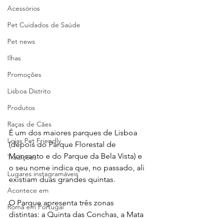
Acessórios
Pet Cuidados de Saúde
Pet news
Ilhas
Promoções
Lisboa Distrito
Produtos
Raças de Cães
É um dos maiores parques de Lisboa 
Lojas Pet Friendly
(depois do Parque Florestal de 
Monsanto e do Parque da Bela Vista) e 
Tradições
o seu nome indica que, no passado, ali 
Lugares instagramáveis
existiam duas grandes quintas.
Acontece em
O Parque apresenta três zonas 
Romã em Portugal
distintas: a Quinta das Conchas, a Mata 