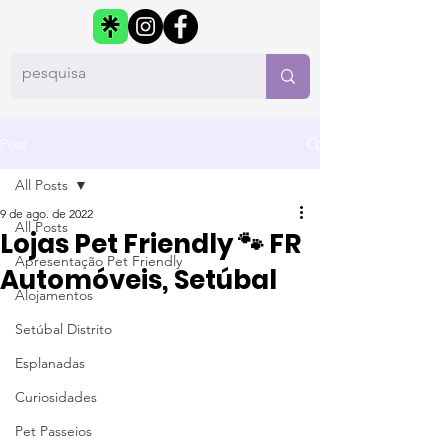
Post
All Posts
9 de ago. de 2022
All Posts
Lojas Pet Friendly 🐾 FR
Apresentação Pet Friendly
Automóveis, Setúbal
Alojamentos
Setúbal Distrito
Esplanadas
Curiosidades
Pet Passeios