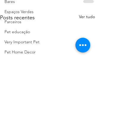
Bares
Espaços Verdes
Ver tudo
Posts recentes
Parceiros
Pet educação
Very Important Pet
Pet Home Decor
Passeios com História
Praias Fluviais
Baloiços de Portugal
Marcas Portuguesas
Faro Distrito
Aveiro Distrito
Porto Distrito
Leiria Distrito