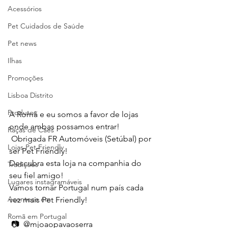
Acessórios
Pet Cuidados de Saúde
Pet news
Ilhas
Promoções
Lisboa Distrito
Produtos
A Romã e eu somos a favor de lojas 
onde ambas possamos entrar!
Raças de Cães
 Obrigada FR Automóveis (Setúbal) por 
Lojas Pet Friendly
ser Pet Friendly! 
Descubra esta loja na companhia do 
Tradições
seu fiel amigo! 
Lugares instagramáveis
Vamos tornar Portugal num país cada 
Acontece em
vez mais Pet Friendly! 
Romã em Portugal
 📷  @mjoaopavaoserra 