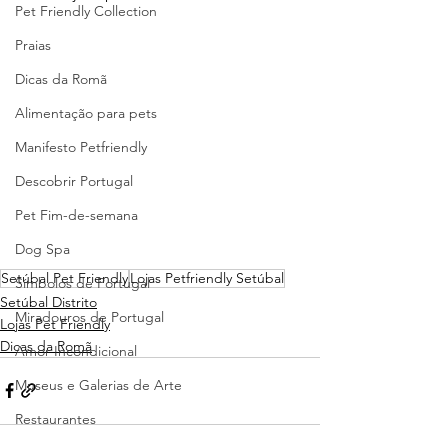
Pet Friendly Collection
Praias
Dicas da Romã
Alimentação para pets
Manifesto Petfriendly
Descobrir Portugal
Pet Fim-de-semana
Dog Spa
Setúbal Pet Friendly
Lojas Petfriendly Setúbal
Símbolos de Portugal
Setúbal Distrito
Miradouros de Portugal
Lojas Pet Friendly
Dicas da Romã
Amor Incondicional
Museus e Galerias de Arte
Restaurantes