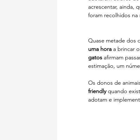
acrescentar, ainda, 
foram recolhidos na 
Quase metade dos 
uma hora
 a brincar 
gatos
 afirmam passar
estimação, um númer
Os donos de animai
friendly
 quando exist
adotam e implementam