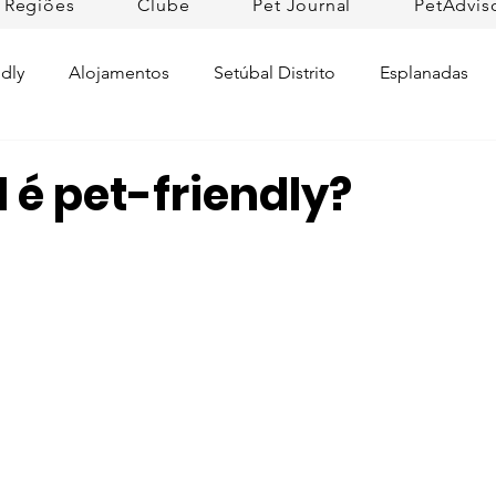
Regiões
Clube
Pet Journal
PetAdvis
dly
Alojamentos
Setúbal Distrito
Esplanadas
Pet Cuidados de Saúde
Pet news
Ilhas
Prom
 é pet-friendly?
Raças de Cães
Lojas Pet Friendly
Tradições
L
rtugal
Pet Friendly Collection
Praias
Dicas da R
ifesto Petfriendly
Descobrir Portugal
Pet Fim-de-se