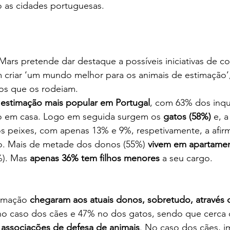
o as cidades portuguesas.
ars pretende dar destaque a possíveis iniciativas de c
 criar ‘um mundo melhor para os animais de estimação’,
os que os rodeiam.
 estimação mais popular em Portugal
, com 63% dos inqui
o em casa. Logo em seguida surgem os 
gatos (58%)
 e, 
 os peixes, com apenas 13% e 9%, respetivamente, a afir
o. Mais de metade dos donos (55%) 
vivem em apartame
%). Mas 
apenas 36% tem filhos menores
 a seu cargo.
imação 
chegaram aos atuais donos, sobretudo, através
no caso dos cães e 47% no dos gatos, sendo que cerca 
 
associações de defesa de animais
. No caso dos cães, i