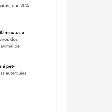
gatos, que 20% 
30 minutos a 
donos dos 
 animal de 
 é pet-
as autarquias 