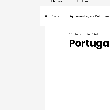
Home
Collection
All Posts
Apresentação Pet Frien
14 de out. de 2024
Pet Passeios
Acessórios
Portugal
Lisboa Distrito
Produtos
Acontece em
Romã em Po
Alimentação para pets
Man