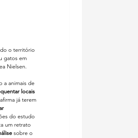
o o território 
u gatos em 
ea Nielsen.
o a animais de 
quentar locais 
 afirma já terem 
ar 
sões do estudo 
a um retrato 
álise 
sobre o 