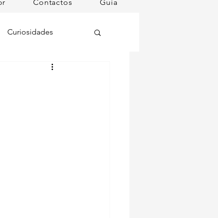
or
Contactos
Guia
Curiosidades
oções
ugares instagramáveis
omã
mana
Dog Spa