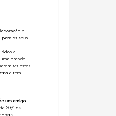
olaboração e 
 para os seus 
ridos a 
a uma grande 
marem ter estes 
ntos
 e tem 
 de um amigo 
de 20% os 
mporta 