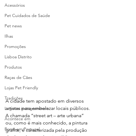
Acessórios
Pet Cuidados de Saúde
Pet news
Ilhas
Promoções
Lisboa Distrito
Produtos
Raças de Cães
Lojas Pet Friendly
Tradições
A cidade tem apostado em diversos 
artistas para embelezar locais públicos. 
Lugares instagramáveis
A chamada “street art – arte urbana” 
Acontece em
ou, como é mais conhecido, a pintura 
Romã em Portugal
grafite, é caracterizada pela produção 