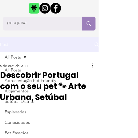
Post
All Posts
5 de out. de 2021
All Posts
Descobrir Portugal
Apresentação Pet Friendly
com o seu pet 🐾 Arte
Alojamentos
Urbana, Setúbal
Setúbal Distrito
Esplanadas
Curiosidades
Pet Passeios