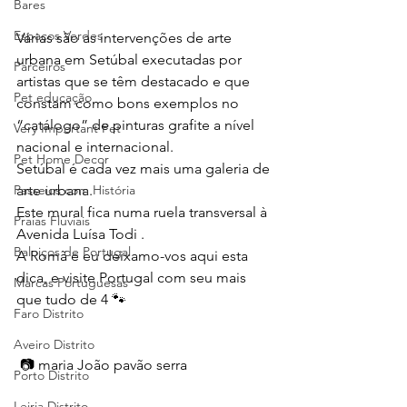
Bares
Espaços Verdes
Várias são as intervenções de arte 
urbana em Setúbal executadas por 
Parceiros
artistas que se têm destacado e que 
Pet educação
constam como bons exemplos no 
“catálogo” de pinturas grafite a nível 
Very Important Pet
nacional e internacional. 
Pet Home Decor
Setúbal é cada vez mais uma galeria de 
arte urbana. 
Passeios com História
Este mural fica numa ruela transversal à 
Praias Fluviais
Avenida Luísa Todi .
Baloiços de Portugal
A Romã e eu deixamo-vos aqui esta 
dica, e visite Portugal com seu mais 
Marcas Portuguesas
que tudo de 4 🐾 
Faro Distrito
Aveiro Distrito
 📷 maria João pavão serra
Porto Distrito
Leiria Distrito