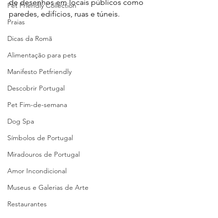
de desenhos em locais públicos como 
Pet Friendly Collection
paredes, edifícios, ruas e túneis.
Praias
Dicas da Romã
Alimentação para pets
Manifesto Petfriendly
Descobrir Portugal
Pet Fim-de-semana
Dog Spa
Símbolos de Portugal
Miradouros de Portugal
Amor Incondicional
Museus e Galerias de Arte
Restaurantes