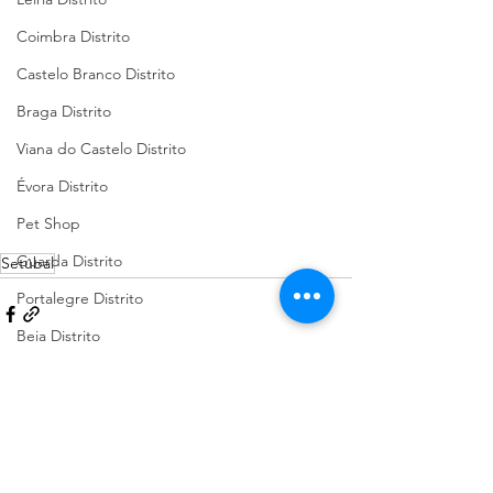
Coimbra Distrito
Castelo Branco Distrito
Braga Distrito
Viana do Castelo Distrito
Évora Distrito
Pet Shop
Guarda Distrito
Setúbal
Portalegre Distrito
Beja Distrito
Açores
Sugestões de Cãominhadas
Ver tudo
Posts recentes
Santarém Distrito
Bragança Distrito