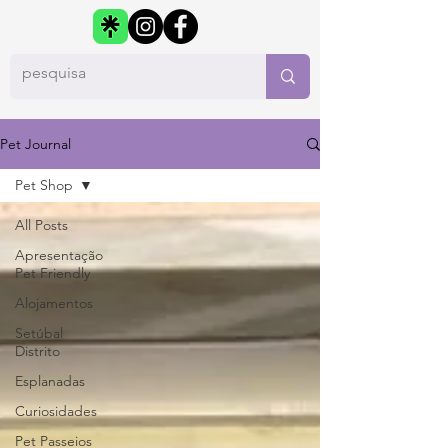
Pet Journal
Pet Shop
All Posts
Apresentação
Pet Friendly
Alojamentos
Setúbal
Distrito
Esplanadas
Curiosidades
Pet Passeios