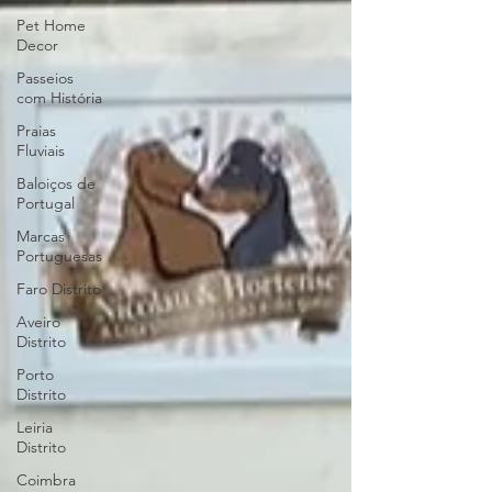
Pet Home
Decor
Passeios
com História
Praias
Fluviais
Baloiços de
Portugal
Marcas
Portuguesas
Faro Distrito
Aveiro
Distrito
Porto
Distrito
Leiria
Distrito
Coimbra