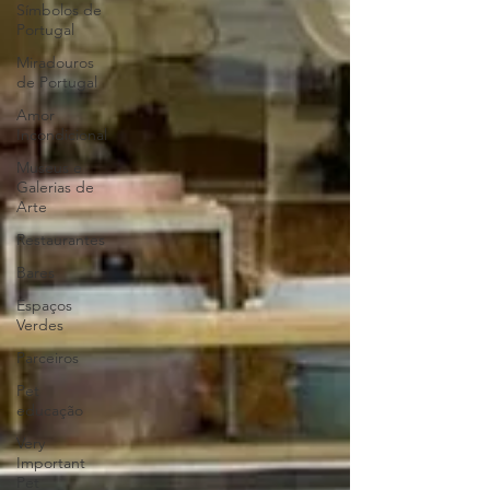
Símbolos de
Portugal
Miradouros
de Portugal
Amor
Incondicional
Museus e
Galerias de
Arte
Restaurantes
Bares
Espaços
Verdes
Parceiros
Pet
educação
Very
Important
Pet