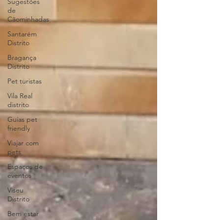
Sugestões
de
Cãominhadas
Santarém
Distrito
Bragança
Distrito
Pet turistas
Vila Real
distrito
Guias pet
friendly
Viajar com
pets
Espaços de
eventos
Viseu
Distrito
Bem estar