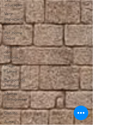
educação
Very
Important
Pet
Pet Home
Decor
Passeios
com
História
Praias
Fluviais
Baloiços de
Portugal
Marcas
Portuguesas
Faro
Distrito
Aveiro
Distrito