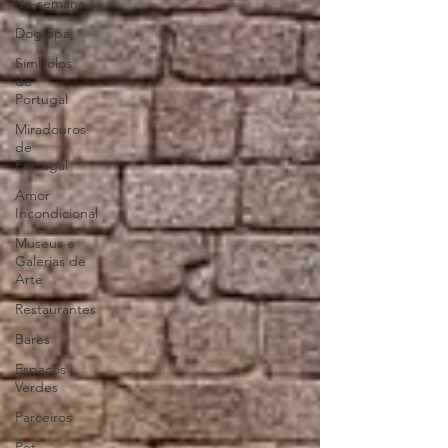
de-semana
Dog Spa
Símbolos
de
Portugal
Miradouros
de
Portugal
Amor
Incondicional
Museus e
Galerias de
Arte
Restaurantes
Bares
Espaços
Verdes
Parceiros
Pet