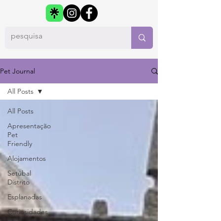
Pet Journal
All Posts
All Posts
Apresentação
Pet
Friendly
Alojamentos
Setúbal
Distrito
Esplanadas
Curiosidades