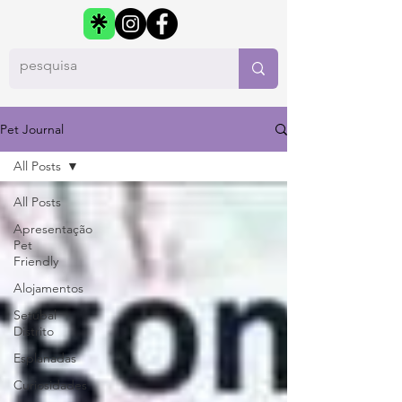
Pet Journal
All Posts
All Posts
Apresentação
Pet
Friendly
Alojamentos
Setúbal
Distrito
Esplanadas
Curiosidades