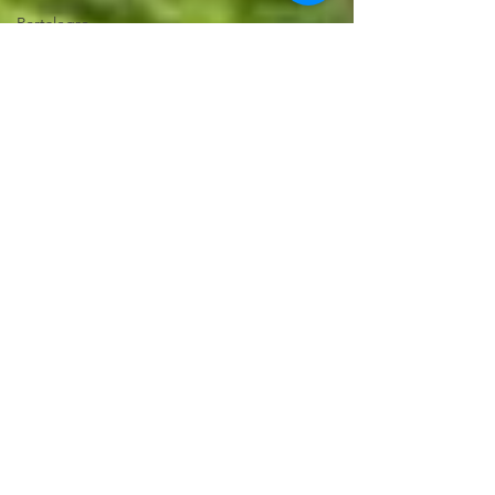
Portalegre
Distrito
Beja
Distrito
Açores
Sugestões
de
Cãominhadas
Santarém
Distrito
Bragança
Distrito
Pet turistas
Vila Real
distrito
Guias pet
friendly
Viajar com