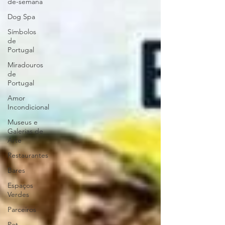
de-semana
Dog Spa
Símbolos
de
Portugal
Miradouros
de
Portugal
Amor
Incondicional
Museus e
Galerias de
Arte
Restaurantes
Bares
Espaços
Verdes
Parceiros
Pet