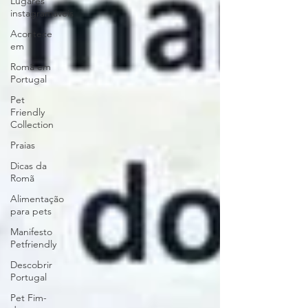
Lugares
instagramáveis
Acontece
em
Romã em
Portugal
Pet
Friendly
Collection
Praias
Dicas da
Romã
Alimentação
para pets
Manifesto
Petfriendly
Descobrir
Portugal
Pet Fim-