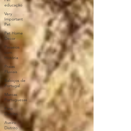
educação
Very
Important
Pet
Pet Home
Decor
Passeios
com
História
Praias
Fluviais
Baloiços de
Portugal
Marcas
Portuguesas
Faro
Distrito
Aveiro
Distrito