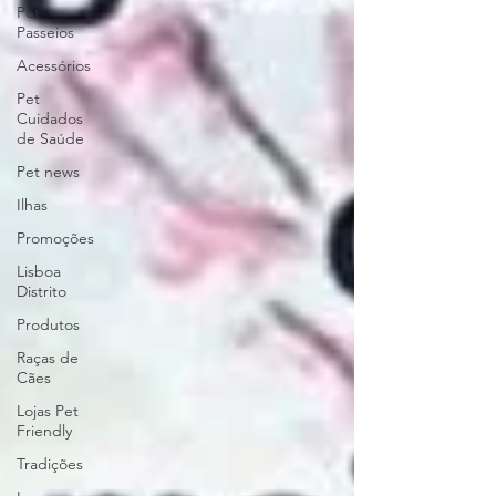
Pet
Passeios
Acessórios
Pet
Cuidados
de Saúde
Pet news
Ilhas
Promoções
Lisboa
Distrito
Produtos
Raças de
Cães
Lojas Pet
Friendly
Tradições