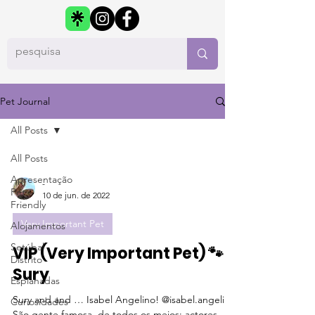
Pet Journal
All Posts
All Posts
Apresentação
-
Pet
10 de jun. de 2022
Friendly
Very Important Pet
Alojamentos
Setúbal
VIP (Very Important Pet) 🐾
Distrito
Sury
Esplanadas
Sury and and … Isabel Angelino! @isabel.angelino
Curiosidades
São gente famosa, de todos os meios: actores,