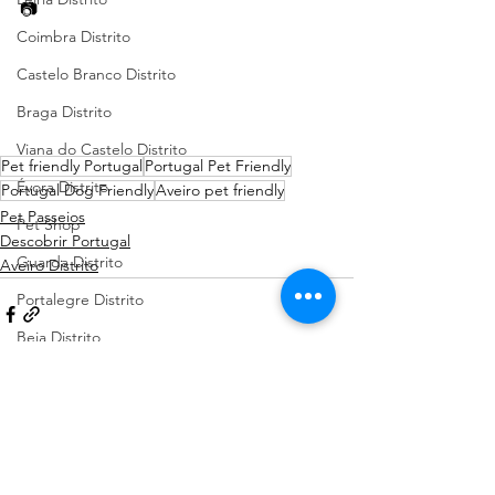
📷  
Coimbra Distrito
Castelo Branco Distrito
Braga Distrito
Viana do Castelo Distrito
Pet friendly Portugal
Portugal Pet Friendly
Évora Distrito
Portugal Dog Friendly
Aveiro pet friendly
Pet Passeios
Pet Shop
Descobrir Portugal
Guarda Distrito
Aveiro Distrito
Portalegre Distrito
Beja Distrito
Açores
Sugestões de Cãominhadas
Ver tudo
Posts recentes
Santarém Distrito
Bragança Distrito