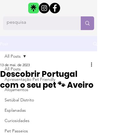
Post
All Posts
13 de mai. de 2023
All Posts
Descobrir Portugal
Apresentação Pet Friendly
com o seu pet 🐾 Aveiro
Alojamentos
Setúbal Distrito
Esplanadas
Curiosidades
Pet Passeios