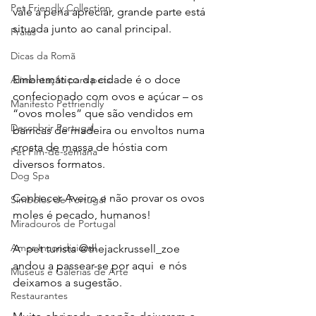
Pet Friendly Collection
vale a pena apreciar, grande parte está 
situada junto ao canal principal. 
Praias
Dicas da Romã
Emblemático da cidade é o doce 
Alimentação para pets
confecionado com ovos e açúcar – os 
Manifesto Petfriendly
“ovos moles” que são vendidos em 
Descobrir Portugal
barricas de madeira ou envoltos numa 
crosta de massa de hóstia com 
Pet Fim-de-semana
diversos formatos.
Dog Spa
Conhecer Aveiro e não provar os ovos 
Símbolos de Portugal
moles é pecado, humanos! 
Miradouros de Portugal
Amor Incondicional
A  pet turista @thejackrussell_zoe  
andou a passear-se por aqui  e nós 
Museus e Galerias de Arte
deixamos a sugestão.
Restaurantes