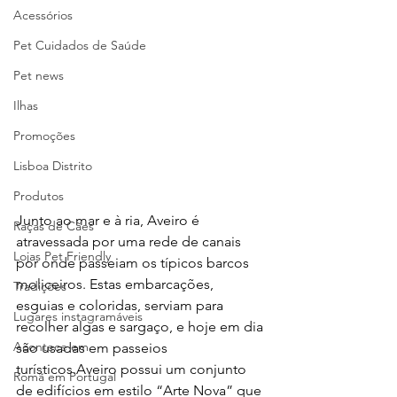
Acessórios
Pet Cuidados de Saúde
Pet news
Ilhas
Promoções
Lisboa Distrito
Produtos
Junto ao mar e à ria, Aveiro é 
Raças de Cães
atravessada por uma rede de canais 
Lojas Pet Friendly
por onde passeiam os típicos barcos 
moliceiros. Estas embarcações, 
Tradições
esguias e coloridas, serviam para 
Lugares instagramáveis
recolher algas e sargaço, e hoje em dia 
Acontece em
são usadas em passeios 
turísticos.Aveiro possui um conjunto 
Romã em Portugal
de edifícios em estilo “Arte Nova” que 