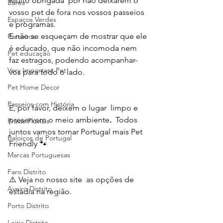
Muito obrigada  por não deixarem o 
Bares
vosso pet de fora nos vossos passeios 
Espaços Verdes
e programas.
E não se esqueçam de mostrar que ele 
Parceiros
é educado, que não incomoda nem 
Pet educação
faz estragos, podendo acompanhar-
Very Important Pet
vos para todo o lado. 
Pet Home Decor
Passeios com História
E, por favor, deixem o lugar  limpo e 
preservem o meio ambiente
. 
 Todos 
Praias Fluviais
juntos vamos tornar Portugal mais Pet 
Baloiços de Portugal
Friendly 🐾
Marcas Portuguesas
Faro Distrito
⚠️ Veja no nosso site  as opções de 
Aveiro Distrito
estadia na região. 
Porto Distrito
Leiria Distrito