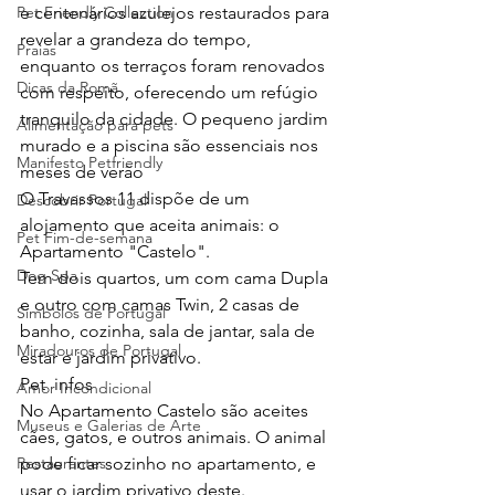
e centenários azulejos restaurados para 
Pet Friendly Collection
revelar a grandeza do tempo, 
Praias
enquanto os terraços foram renovados 
Dicas da Romã
com respeito, oferecendo um refúgio 
tranquilo da cidade. O pequeno jardim 
Alimentação para pets
murado e a piscina são essenciais nos 
Manifesto Petfriendly
meses de verão
O Travassos 11 dispõe de um 
Descobrir Portugal
alojamento que aceita animais: o 
Pet Fim-de-semana
Apartamento "Castelo".
Dog Spa
Tem dois quartos, um com cama Dupla 
e outro com camas Twin, 2 casas de 
Símbolos de Portugal
banho, cozinha, sala de jantar, sala de 
Miradouros de Portugal
estar e jardim privativo.
Pet  infos  
Amor Incondicional
No Apartamento Castelo são aceites 
Museus e Galerias de Arte
cães, gatos, e outros animais. O animal 
pode ficar sozinho no apartamento, e 
Restaurantes
usar o jardim privativo deste.