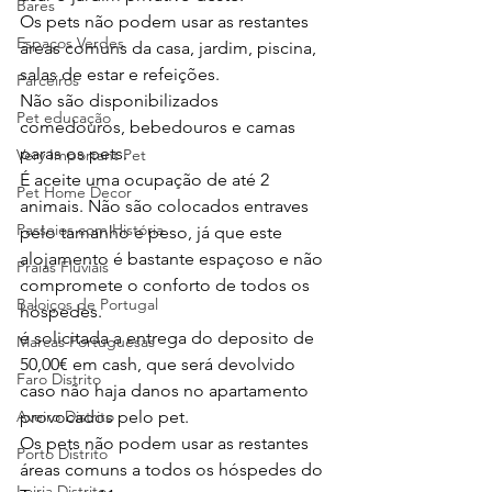
Bares
Os pets não podem usar as restantes 
Espaços Verdes
áreas comuns da casa, jardim, piscina, 
salas de estar e refeições.
Parceiros
Não são disponibilizados 
Pet educação
comedouros, bebedouros e camas 
paras os pets.
Very Important Pet
É aceite uma ocupação de até 2 
Pet Home Decor
animais. Não são colocados entraves 
Passeios com História
pelo tamanho e peso, já que este 
alojamento é bastante espaçoso e não 
Praias Fluviais
compromete o conforto de todos os 
Baloiços de Portugal
hóspedes.
é solicitada a entrega do deposito de 
Marcas Portuguesas
50,00€ em cash, que será devolvido 
Faro Distrito
caso não haja danos no apartamento 
provocados pelo pet.
Aveiro Distrito
Os pets não podem usar as restantes 
Porto Distrito
áreas comuns a todos os hóspedes do 
Leiria Distrito