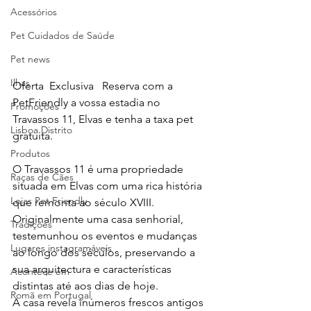
Acessórios
Pet Cuidados de Saúde
Pet news
Ilhas
Oferta  Exclusiva   Reserva com a 
PetFriendly a vossa estadia no 
Promoções
Travassos 11, Elvas e tenha a taxa pet 
Lisboa Distrito
gratuita.
Produtos
O Travassos 11 é uma propriedade 
Raças de Cães
situada em Elvas com uma rica história 
Lojas Pet Friendly
que remonta ao século XVIII. 
Originalmente uma casa senhorial, 
Tradições
testemunhou os eventos e mudanças 
Lugares instagramáveis
ao longo dos séculos, preservando a 
sua arquitectura e características 
Acontece em
distintas até aos dias de hoje.
Romã em Portugal
A casa revela inúmeros frescos antigos 