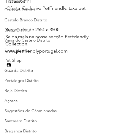
Travassos 11
 Oferta  Exclusiva PetFriendly: taxa pet
Coimbra Distrito
Castelo Branco Distrito
Preços desde 255€ a 350€ 
Braga Distrito
Saiba mais na nossa secção PetFriendly 
Viana do Castelo Distrito
Collection.
Évora Distrito
www.petfriendlyportugal.com
Pet Shop
 📷 
Guarda Distrito
Portalegre Distrito
Beja Distrito
Açores
Sugestões de Cãominhadas
Santarém Distrito
Bragança Distrito