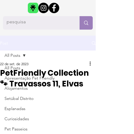
Post
All Posts
22 de set. de 2023
All Posts
PetFriendly Collection
Apresentação Pet Friendly
🐾 Travassos 11, Elvas
Alojamentos
Setúbal Distrito
Esplanadas
Curiosidades
Pet Passeios